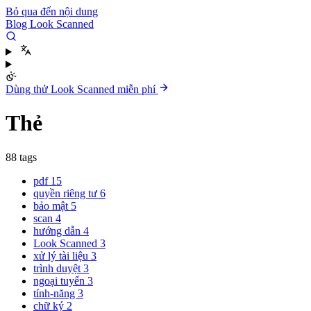
Bỏ qua đến nội dung
Blog Look Scanned
Dùng thử Look Scanned miễn phí
Thẻ
88 tags
pdf
15
quyền riêng tư
6
bảo mật
5
scan
4
hướng dẫn
4
Look Scanned
3
xử lý tài liệu
3
trình duyệt
3
ngoại tuyến
3
tính-năng
3
chữ ký
2