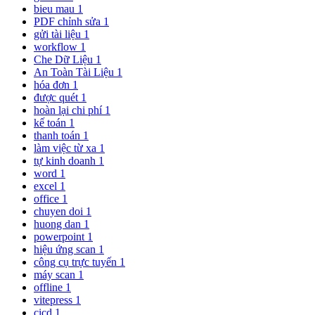
bieu mau
1
PDF chỉnh sửa
1
gửi tài liệu
1
workflow
1
Che Dữ Liệu
1
An Toàn Tài Liệu
1
hóa đơn
1
được quét
1
hoàn lại chi phí
1
kế toán
1
thanh toán
1
làm việc từ xa
1
tự kinh doanh
1
word
1
excel
1
office
1
chuyen doi
1
huong dan
1
powerpoint
1
hiệu ứng scan
1
công cụ trực tuyến
1
máy scan
1
offline
1
vitepress
1
cicd
1