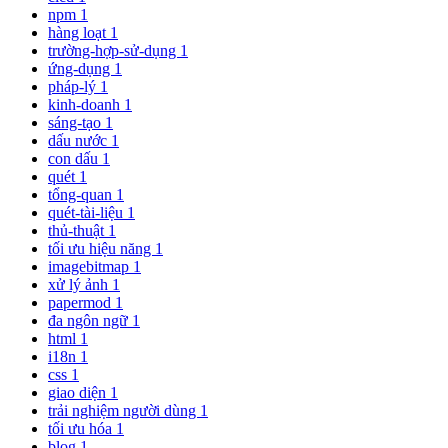
npm
1
hàng loạt
1
trường-hợp-sử-dụng
1
ứng-dụng
1
pháp-lý
1
kinh-doanh
1
sáng-tạo
1
dấu nước
1
con dấu
1
quét
1
tổng-quan
1
quét-tài-liệu
1
thủ-thuật
1
tối ưu hiệu năng
1
imagebitmap
1
xử lý ảnh
1
papermod
1
đa ngôn ngữ
1
html
1
i18n
1
css
1
giao diện
1
trải nghiệm người dùng
1
tối ưu hóa
1
blog
1