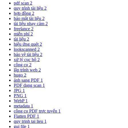
pdf scan
2
quy trình tài liệu
2
hợp đồng
2
bảo mật tài liệu
2
tài liệu nhạy cảm
2
freelance
2
miễn phí
2
tài liệu
2
hiệu ứng quét
2
lookscanned
2
bảo vệ tài liệu
2
xử lý cục bộ
2
công cụ
2
lập trình web
2
hugo
2
ảnh sang PDF
1
PDF dạng scan
1
JPG
1
PNG
1
WebP
1
metadata
1
công cụ PDF trực tuyến
1
Flatten PDF
1
quy trinh tai lieu
1
gui file
1