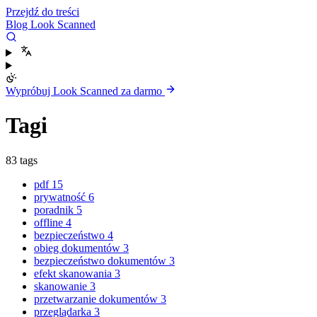
Przejdź do treści
Blog Look Scanned
Wypróbuj Look Scanned za darmo
Tagi
83 tags
pdf
15
prywatność
6
poradnik
5
offline
4
bezpieczeństwo
4
obieg dokumentów
3
bezpieczeństwo dokumentów
3
efekt skanowania
3
skanowanie
3
przetwarzanie dokumentów
3
przeglądarka
3