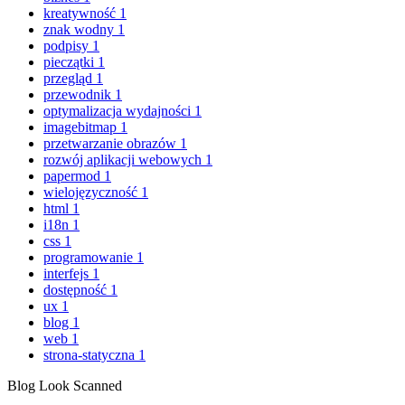
kreatywność
1
znak wodny
1
podpisy
1
pieczątki
1
przegląd
1
przewodnik
1
optymalizacja wydajności
1
imagebitmap
1
przetwarzanie obrazów
1
rozwój aplikacji webowych
1
papermod
1
wielojęzyczność
1
html
1
i18n
1
css
1
programowanie
1
interfejs
1
dostępność
1
ux
1
blog
1
web
1
strona-statyczna
1
Blog Look Scanned