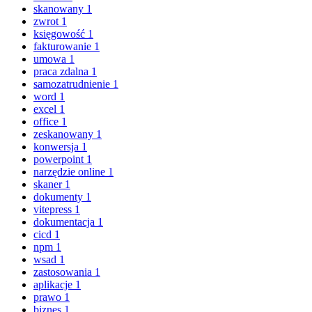
skanowany
1
zwrot
1
księgowość
1
fakturowanie
1
umowa
1
praca zdalna
1
samozatrudnienie
1
word
1
excel
1
office
1
zeskanowany
1
konwersja
1
powerpoint
1
narzędzie online
1
skaner
1
dokumenty
1
vitepress
1
dokumentacja
1
cicd
1
npm
1
wsad
1
zastosowania
1
aplikacje
1
prawo
1
biznes
1