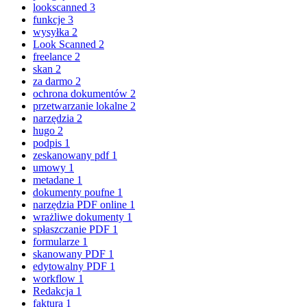
lookscanned
3
funkcje
3
wysyłka
2
Look Scanned
2
freelance
2
skan
2
za darmo
2
ochrona dokumentów
2
przetwarzanie lokalne
2
narzędzia
2
hugo
2
podpis
1
zeskanowany pdf
1
umowy
1
metadane
1
dokumenty poufne
1
narzędzia PDF online
1
wrażliwe dokumenty
1
spłaszczanie PDF
1
formularze
1
skanowany PDF
1
edytowalny PDF
1
workflow
1
Redakcja
1
faktura
1