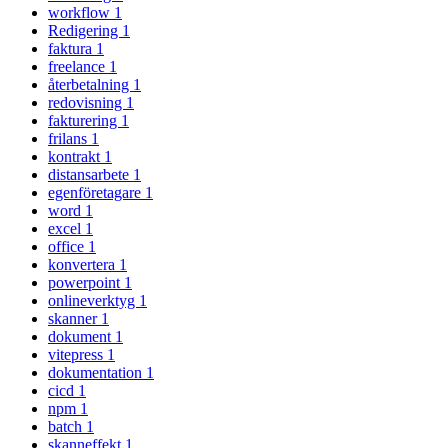
workflow
1
Redigering
1
faktura
1
freelance
1
återbetalning
1
redovisning
1
fakturering
1
frilans
1
kontrakt
1
distansarbete
1
egenföretagare
1
word
1
excel
1
office
1
konvertera
1
powerpoint
1
onlineverktyg
1
skanner
1
dokument
1
vitepress
1
dokumentation
1
cicd
1
npm
1
batch
1
skanneffekt
1