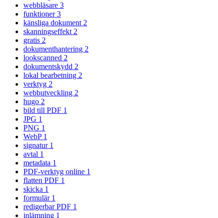
webbläsare
3
funktioner
3
känsliga dokument
2
skanningseffekt
2
gratis
2
dokumenthantering
2
lookscanned
2
dokumentskydd
2
lokal bearbetning
2
verktyg
2
webbutveckling
2
hugo
2
bild till PDF
1
JPG
1
PNG
1
WebP
1
signatur
1
avtal
1
metadata
1
PDF-verktyg online
1
flatten PDF
1
skicka
1
formulär
1
redigerbar PDF
1
inlämning
1