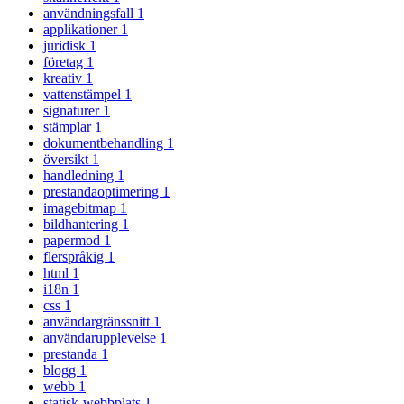
användningsfall
1
applikationer
1
juridisk
1
företag
1
kreativ
1
vattenstämpel
1
signaturer
1
stämplar
1
dokumentbehandling
1
översikt
1
handledning
1
prestandaoptimering
1
imagebitmap
1
bildhantering
1
papermod
1
flerspråkig
1
html
1
i18n
1
css
1
användargränssnitt
1
användarupplevelse
1
prestanda
1
blogg
1
webb
1
statisk-webbplats
1