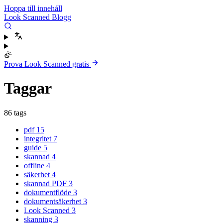
Hoppa till innehåll
Look Scanned Blogg
Prova Look Scanned gratis
Taggar
86 tags
pdf
15
integritet
7
guide
5
skannad
4
offline
4
säkerhet
4
skannad PDF
3
dokumentflöde
3
dokumentsäkerhet
3
Look Scanned
3
skanning
3