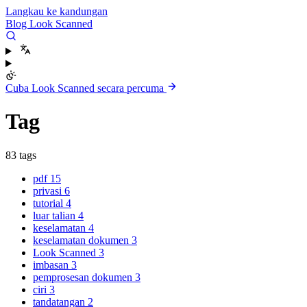
Langkau ke kandungan
Blog Look Scanned
Cuba Look Scanned secara percuma
Tag
83 tags
pdf
15
privasi
6
tutorial
4
luar talian
4
keselamatan
4
keselamatan dokumen
3
Look Scanned
3
imbasan
3
pemprosesan dokumen
3
ciri
3
tandatangan
2