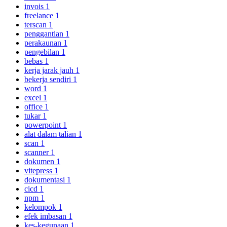
invois
1
freelance
1
terscan
1
penggantian
1
perakaunan
1
pengebilan
1
bebas
1
kerja jarak jauh
1
bekerja sendiri
1
word
1
excel
1
office
1
tukar
1
powerpoint
1
alat dalam talian
1
scan
1
scanner
1
dokumen
1
vitepress
1
dokumentasi
1
cicd
1
npm
1
kelompok
1
efek imbasan
1
kes-kegunaan
1