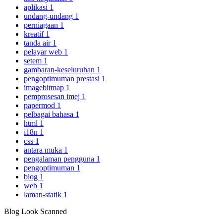
aplikasi
1
undang-undang
1
perniagaan
1
kreatif
1
tanda air
1
pelayar web
1
setem
1
gambaran-keseluruhan
1
pengoptimuman prestasi
1
imagebitmap
1
pemprosesan imej
1
papermod
1
pelbagai bahasa
1
html
1
i18n
1
css
1
antara muka
1
pengalaman pengguna
1
pengoptimuman
1
blog
1
web
1
laman-statik
1
Blog Look Scanned