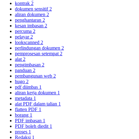
kontrak
2
dokumen sensitif
2
aliran dokumen
2
penghantaran
2
kesan imbasan
2
percuma
2
pelayar
2
lookscanned
2
perlindungan dokumen
2
pemprosesan setempat
2
alat
2
pengimbasan
2
panduan
2
pembangunan web
2
hugo
2
pdf diimbas
1
aliran kerja dokumen
1
metadata
1
alat PDF dalam talian
1
flatten PDF
1
borang
1
PDF imbasan
1
PDF boleh diedit
1
proses
1
Redaksi
1