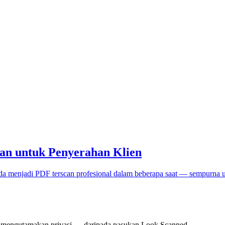
can untuk Penyerahan Klien
anda menjadi PDF terscan profesional dalam beberapa saat — sempurna 
 mengutamakan privasi — daripada pasukan Look Scanned.