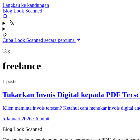
Langkau ke kandungan
Blog Look Scanned
Cuba Look Scanned secara percuma
Tag
freelance
1 posts
Tukarkan Invois Digital kepada PDF Ters
Klien meminta invois terscan? Ketahui cara menukar invois digital 
5 Januari 2026
·
6 minit
Blog Look Scanned
Catatan tentang pembangunan web, pemprosesan PDF, dan alat yang