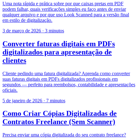
Uma nota rápida e prática sobre por que caixas pretas em PDF
podem falhar, quais verificações simples eu faço antes de enviar
qualquer arquivo e por que uso Look Scanned para a versão final
em estilo de digitalização.
3 de março de 2026
·
3 minutos
Converter faturas digitais em PDFs
digitalizados para apresentação de
clientes
Cliente pedindo uma fatura digitalizada? Aprenda como converter
suas faturas digitais em PDFs digitalizados profissionais em
segundos — perfeito para reembolsos, contabilidade e apresentações
oficiais.
5 de janeiro de 2026
·
7 minutos
Como Criar Cópias Digitalizadas de
Contratos Freelance (Sem Scanner)
Precisa enviar uma cópia digitalizada do seu contrato freelance?