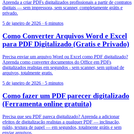
Aprenda a criar PDFs digitalizados profissionais a partir de contratos
digitais — sem impressora, sem scanner, completamente grátis e
privado.
5 de janeiro de 2026
·
6 minutos
Como Converter Arquivos Word e Excel
para PDF Digitalizado (Gratis e Privado)
Precisa enviar um arquivo Word ou Excel como PDF digitalizado?
Aprenda como converter documentos do Office em PDFs
digitalizados realistas em segundos - sem scanner, sem upload de
arquivos, totalmente gratis.
5 de janeiro de 2026
·
5 minutos
Como fazer um PDF parecer digitalizado
(Ferramenta online gratuita)
Precisa que seu PDF pareça digitalizado? Aprenda a adicionar
efeitos de digitalização realistas a qualquer PDF — inclinação,
ruído, textura de papel — em segundos, totalmente grátis e sem
enviar arquivos.