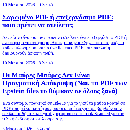
10 Μαρτίου 2026
·
9 λεπτά
Σαρωμένο PDF ή επεξεργάσιμο PDF:
ποιο πρέπει να στείλετε;
Δεν είστε σίγουροι αν πρέπει να στείλετε ένα επεξεργάσιμο PDF ή
ένα σαρωμένο αντίγραφο; Αυτός ο οδηγός εξηγεί πότε ταιριάζει η
κάθε επιλογή, πού βοηθά ένα flattened PDF και ποια λάθη
δημιουργούν άσκοπη τριβή.
10 Μαρτίου 2026
·
8 λεπτά
Οι Μαύρες Μπάρες Δεν Είναι
Πραγματική Απόκρυψη (Ναι, τα PDF των
Epstein files το θύμισαν σε όλους ξανά)
Ένα σύντομο, πρακτικό σημείωμα για το γιατί τα μαύρα κουτιά σε
PDF μπορεί να αποτύχουν, ποιοι απλοί έλεγχοι με βοηθούν πριν
στείλω οτιδήποτε και γιατί χρησιμοποιώ το Look Scanned για την
τελική έκδοση σε στιλ σάρωσης.
3 Μαρτίου 2026
·
3 λεπτά