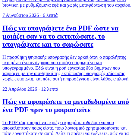
browser, με ρυθμιζόμενα εφέ και χωρίς μεταφόρτωση του αρχείου.
7 Αυγούστου 2026
·
6 λεπτά
Πώς να υπογράψετε ένα PDF ώστε να
μοιάζει σαν να το εκτυπώσατε, το
υπογράψατε και το σαρώσατε
Η προσθήκη ψηφιακής υπογραφής δεν αρκεί όταν ο παραλήπτης
περιμένει ένα αντίγραφο που μοιάζει σαρωμένο και
υπογεγραμμένο. Εδώ είναι η ροή εργασίας δύο βημάτων που
ταιριάζει με την αισθητική της εκτύπωσης-υπογραφής-σάρωσης
χωρίς εκτυπωτή, και πότε αυτή η προσέγγιση είναι λάθος επιλογή.
22 Απριλίου 2026
·
12 λεπτά
Πώς να αφαιρέσετε τα μεταδεδομένα από
ένα PDF πριν το μοιραστείτε
Το PDF σας μπορεί να περιέχει κρυφά μεταδεδομένα που
αποκαλύπτουν ποιος είστε, ποιο λογισμικό χρησιμοποιήσατε και
πότε εργαστήκατε σε αυτό. Δείτε τι πρέπει να ελέγξετε, πώς να τα