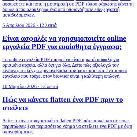
αφαιρέσετε και πότε η μετατροπή σε PDF τύπου σάρωσης κάνει τη
δουλειά πιο ολοκληρωμένα από οποιονδήποτε επεξεργαστή
μεταδεδομένων.
5 Απριλίου 2026
·
12 λεπτά
Είναι ασφαλές να χρησιμοποιείτε online
εργαλεία PDF για ευαίσθητα έγγραφα;
Τα online εργαλεία PDF μπορεί να είναι αρκετά ασφαλή για
ορισμένα αρχεία, αλλά όχι για όλα. Δείτε πώς αξιολογώ τον
κίνδυνο, τι ελέγχω πριν ανεβάσω οτιδήποτε και πότε ένα τοπικό
εργαλείο που τρέχει στον browser είναι η καλύτερη επιλογή.
10 Μαρτίου 2026
·
12 λεπτά
Πώς να κάνετε flatten ένα PDF πριν το
στείλετε
Δείτε τι κάνει πραγματικά το flatten PDF, πότε αρκεί και σε ποιες
περιπτώσεις έχει περισσότερο νόημα να στείλετε ένα PDF με όψη
σκαναρίσματος.