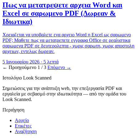
Πως να μετατρεψετε αρχεια Word και
Excel σε σαρωμενο PDF (Δωρεαν &
Ιδιωτικα)
Χρειαζεται να υποβαλετε ενα αρχειο Word η Excel ως σαρωμενο
PDF; Μαθετε πως να μετατρεπετε εγγραφα Office σε ρεαλιστικα
σαρωμενα PDF σε δευτερολεπτα - χωρις σαρωτη, χωρις αποστολη
αρχειων, εντελως δωρεαν.
5 Ιανουαρίου 2026
·
5 λεπτά
←
Προηγούμενο
1 / 3
Επόμενο
→
Ιστολόγιο Look Scanned
Σημειώσεις για την ανάπτυξη web, την επεξεργασία PDF και
εργαλεία με σεβασμό στην ιδιωτικότητα — από την ομάδα του
Look Scanned.
Περιήγηση
Αρχείο
Ετικέτες
Αναζήτηση