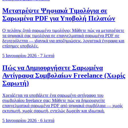
Μετατρέψτε Ψηφιακά Τιμολόγια σε
Σαρωμένα PDF για Υποβολή Πελατών
Ο πελάτης ζητά σαρωμένο τιμολόγιο; Μάθετε πώς να μετατρέψετε
τα ψηφιακά σας τιμολόγια σε επαγγελματικά σαρωμένα PDF σε
δευτερόλεπτα — ιδανικά για αποζημιώσεις, λογιστικά έγγραφα και
επίσημες υποβολές.
5 Ιανουαρίου 2026
·
7 λεπτά
Πώς να Δημιουργήσετε Σαρωμένα
Αντίγραφα Συμβολαίων Freelance (Χωρίς
Σαρωτή)
Χρειάζεται να υποβάλετε ένα σαρωμένο αντίγραφο του
συμβολαίου freelance σας; Μάθετε πώς να δημιουργείτε
επαγγελματικά σαρωμένα PDF από ψηφιακά συμβόλαια — χωρίς
εκτυπωτή, χωρίς σαρωτή, εντελώς δωρεάν και ιδιωτικά.
5 Ιανουαρίου 2026
·
6 λεπτά