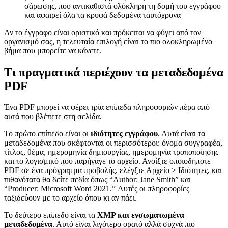
σάρωσης, που αντικαθιστά ολόκληρη τη δομή του εγγράφου
και αφαιρεί όλα τα κρυφά δεδομένα ταυτόχρονα
Αν το έγγραφο είναι οριστικό και πρόκειται να φύγει από τον
οργανισμό σας, η τελευταία επιλογή είναι το πιο ολοκληρωμένο
βήμα που μπορείτε να κάνετε.
Τι πραγματικά περιέχουν τα μεταδεδομένα
PDF
Ένα PDF μπορεί να φέρει τρία επίπεδα πληροφοριών πέρα από
αυτά που βλέπετε στη σελίδα.
Το πρώτο επίπεδο είναι οι
ιδιότητες εγγράφου
. Αυτά είναι τα
μεταδεδομένα που σκέφτονται οι περισσότεροι: όνομα συγγραφέα,
τίτλος, θέμα, ημερομηνία δημιουργίας, ημερομηνία τροποποίησης
και το λογισμικό που παρήγαγε το αρχείο. Ανοίξτε οποιοδήποτε
PDF σε ένα πρόγραμμα προβολής, ελέγξτε Αρχείο > Ιδιότητες, και
πιθανότατα θα δείτε πεδία όπως “Author: Jane Smith” και
“Producer: Microsoft Word 2021.” Αυτές οι πληροφορίες
ταξιδεύουν με το αρχείο όπου κι αν πάει.
Το δεύτερο επίπεδο είναι τα
XMP και ενσωματωμένα
μεταδεδομένα
. Αυτό είναι λιγότερο ορατό αλλά συχνά πιο