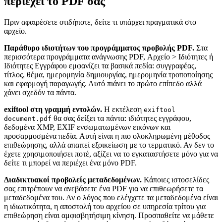
περιέχει το PDF σας
Πριν αφαιρέσετε οτιδήποτε, δείτε τι υπάρχει πραγματικά στο
αρχείο.
Παράθυρο ιδιοτήτων του προγράμματος προβολής PDF.
Στα
περισσότερα προγράμματα ανάγνωσης PDF, Αρχείο > Ιδιότητες ή
Ιδιότητες Εγγράφου εμφανίζει τα βασικά πεδία: συγγραφέας,
τίτλος, θέμα, ημερομηνία δημιουργίας, ημερομηνία τροποποίησης
και εφαρμογή παραγωγής. Αυτό πιάνει το πρώτο επίπεδο αλλά
χάνει σχεδόν τα πάντα.
exiftool στη γραμμή εντολών.
Η εκτέλεση
exiftool
θα σας δείξει τα πάντα: ιδιότητες εγγράφου,
document.pdf
δεδομένα XMP, EXIF ενσωματωμένων εικόνων και
προσαρμοσμένα πεδία. Αυτή είναι η πιο ολοκληρωμένη μέθοδος
επιθεώρησης, αλλά απαιτεί εξοικείωση με το τερματικό. Αν δεν το
έχετε χρησιμοποιήσει ποτέ, αξίζει να το εγκαταστήσετε μόνο για να
δείτε τι μπορεί να περιέχει ένα μόνο PDF.
Διαδικτυακοί προβολείς μεταδεδομένων.
Κάποιες ιστοσελίδες
σας επιτρέπουν να ανεβάσετε ένα PDF για να επιθεωρήσετε τα
μεταδεδομένα του. Αν ο λόγος που ελέγχετε τα μεταδεδομένα είναι
η ιδιωτικότητα, η αποστολή του αρχείου σε υπηρεσία τρίτου για
επιθεώρηση είναι αμφισβητήσιμη κίνηση. Προσπαθείτε να μάθετε