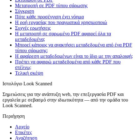
Μετατροπή σε PDF τύπου σάρωσης
Σύγκριση
Πότε κάθε προσέγγιση έχει νόημα
Η ροή εργασίας που πραγματικά χρησιμοποιώ
Συχνές ερωτήσεις
Η μετατροπή σε σαρωμένο PDF αφαιρεί όλα τα
μεταδεδομένα;
Μπορεί κάποιος να ανακτήσει μεταδεδομένα από ένα PDF
τύπου σάρωσης;
Η αφαίρεση μεταδεδομένων είναι το ίδιο με την απαλοιφή;
Πρέπει να αφαιρώ μεταδεδομένα από κάθε PDF που
στέλνω;
Τελική σκέψη
Ιστολόγιο Look Scanned
Σημειώσεις για την ανάπτυξη web, την επεξεργασία PDF και
εργαλεία με σεβασμό στην ιδιωτικότητα — από την ομάδα του
Look Scanned.
Περιήγηση
Αρχείο
Ετικέτες
Αναζήτηση