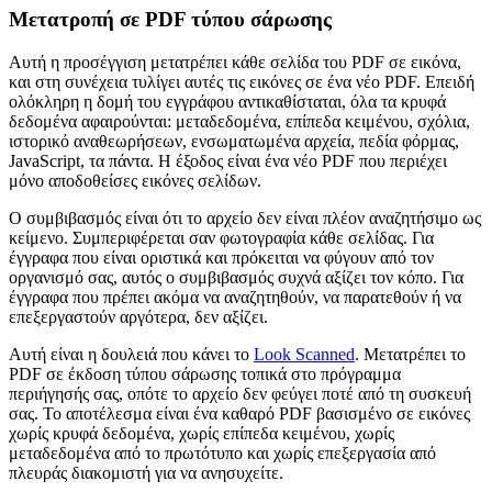
Μετατροπή σε PDF τύπου σάρωσης
Αυτή η προσέγγιση μετατρέπει κάθε σελίδα του PDF σε εικόνα,
και στη συνέχεια τυλίγει αυτές τις εικόνες σε ένα νέο PDF. Επειδή
ολόκληρη η δομή του εγγράφου αντικαθίσταται, όλα τα κρυφά
δεδομένα αφαιρούνται: μεταδεδομένα, επίπεδα κειμένου, σχόλια,
ιστορικό αναθεωρήσεων, ενσωματωμένα αρχεία, πεδία φόρμας,
JavaScript, τα πάντα. Η έξοδος είναι ένα νέο PDF που περιέχει
μόνο αποδοθείσες εικόνες σελίδων.
Ο συμβιβασμός είναι ότι το αρχείο δεν είναι πλέον αναζητήσιμο ως
κείμενο. Συμπεριφέρεται σαν φωτογραφία κάθε σελίδας. Για
έγγραφα που είναι οριστικά και πρόκειται να φύγουν από τον
οργανισμό σας, αυτός ο συμβιβασμός συχνά αξίζει τον κόπο. Για
έγγραφα που πρέπει ακόμα να αναζητηθούν, να παρατεθούν ή να
επεξεργαστούν αργότερα, δεν αξίζει.
Αυτή είναι η δουλειά που κάνει το
Look Scanned
. Μετατρέπει το
PDF σε έκδοση τύπου σάρωσης τοπικά στο πρόγραμμα
περιήγησής σας, οπότε το αρχείο δεν φεύγει ποτέ από τη συσκευή
σας. Το αποτέλεσμα είναι ένα καθαρό PDF βασισμένο σε εικόνες
χωρίς κρυφά δεδομένα, χωρίς επίπεδα κειμένου, χωρίς
μεταδεδομένα από το πρωτότυπο και χωρίς επεξεργασία από
πλευράς διακομιστή για να ανησυχείτε.