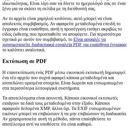
ιδιωτικότητας. Είναι λίγο σαν να δίνετε το ημερολόγιό σας σε έναν
ξένο για να σκίσει τη σελίδα με τη διεύθυνσή σας.
Αν το αρχείο είναι χαμηλού κινδύνου, αυτό μπορεί να είναι
αποδεκτός συμβιβασμός. Αν αφαιρείτε μεταδεδομένα επειδή το
έγγραφο είναι ευαίσθητο, αυτή η προσέγγιση εισάγει ακριβώς το
είδος έκθεσης που προσπαθείτε να αποφύγετε. Για περισσότερα
σχετικά με αυτόν τον συμβιβασμό, το
Είναι ασφαλές να
χρησιμοποιείτε διαδικτυακά εργαλεία PDF για ευαίσθητα έγγραφα;
το καλύπτει αναλυτικά.
Εκτύπωση σε PDF
Η επανεκτύπωση ενός PDF μέσω εικονικού εκτυπωτή δημιουργεί
ένα νέο αρχείο που συχνά αφαιρεί κάποια μεταδεδομένα και
ισοπεδώνει ορισμένα στοιχεία. Είναι δωρεάν και ενσωματωμένο
στα περισσότερα λειτουργικά συστήματα.
Τα αποτελέσματα είναι ασυνεπή. Κάποιοι εικονικοί εκτυπωτές
εισάγουν τα δικά τους μεταδεδομένα στην έξοδο. Κάποιοι
αφαιρούν δεδομένα XMP, άλλοι όχι. Τα EXIF ενσωματωμένων
εικόνων μπορεί να επιβιώσουν ή να μην επιβιώσουν τη διαδικασία.
Αν χρησιμοποιείτε αυτή τη μέθοδο, πάντα επαληθεύστε το
αποτέλεσμα αντί να υποθέσετε ότι είναι καθαρό.