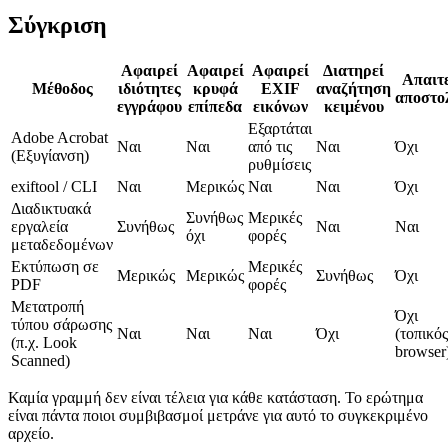
Σύγκριση
Αφαιρεί
Αφαιρεί
Αφαιρεί
Διατηρεί
Απαιτε
Μέθοδος
ιδιότητες
κρυφά
EXIF
αναζήτηση
αποστο
εγγράφου
επίπεδα
εικόνων
κειμένου
Εξαρτάται
Adobe Acrobat
Ναι
Ναι
από τις
Ναι
Όχι
(Εξυγίανση)
ρυθμίσεις
exiftool / CLI
Ναι
Μερικώς
Ναι
Ναι
Όχι
Διαδικτυακά
Συνήθως
Μερικές
εργαλεία
Συνήθως
Ναι
Ναι
όχι
φορές
μεταδεδομένων
Εκτύπωση σε
Μερικές
Μερικώς
Μερικώς
Συνήθως
Όχι
PDF
φορές
Μετατροπή
Όχι
τύπου σάρωσης
Ναι
Ναι
Ναι
Όχι
(τοπικός
(π.χ. Look
browser
Scanned)
Καμία γραμμή δεν είναι τέλεια για κάθε κατάσταση. Το ερώτημα
είναι πάντα ποιοι συμβιβασμοί μετράνε για αυτό το συγκεκριμένο
αρχείο.