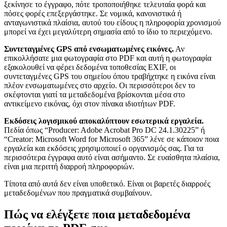
ξεκίνησε το έγγραφο, πότε τροποποιήθηκε τελευταία φορά και
πόσες φορές επεξεργάστηκε. Σε νομικά, κανονιστικά ή
ανταγωνιστικά πλαίσια, αυτού του είδους η πληροφορία χρονισμού
μπορεί να έχει μεγαλύτερη σημασία από το ίδιο το περιεχόμενο.
Συντεταγμένες GPS από ενσωματωμένες εικόνες.
Αν
επικολλήσατε μια φωτογραφία στο PDF και αυτή η φωτογραφία
εξακολουθεί να φέρει δεδομένα τοποθεσίας EXIF, οι
συντεταγμένες GPS του σημείου όπου τραβήχτηκε η εικόνα είναι
πλέον ενσωματωμένες στο αρχείο. Οι περισσότεροι δεν το
σκέφτονται γιατί τα μεταδεδομένα βρίσκονται μέσα στο
αντικείμενο εικόνας, όχι στον πίνακα ιδιοτήτων PDF.
Εκδόσεις λογισμικού αποκαλύπτουν εσωτερικά εργαλεία.
Πεδία όπως “Producer: Adobe Acrobat Pro DC 24.1.30225” ή
“Creator: Microsoft Word for Microsoft 365” λένε σε κάποιον ποια
εργαλεία και εκδόσεις χρησιμοποιεί ο οργανισμός σας. Για τα
περισσότερα έγγραφα αυτό είναι ασήμαντο. Σε ευαίσθητα πλαίσια,
είναι μια περιττή διαρροή πληροφοριών.
Τίποτα από αυτά δεν είναι υποθετικό. Είναι οι βαρετές διαρροές
μεταδεδομένων που πραγματικά συμβαίνουν.
Πώς να ελέγξετε ποια μεταδεδομένα