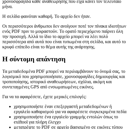
χρονοσφραγίδα κάθε αναθεώρησης που είχα κάνει τον τελευταίο
μήνα.
Η σελίδα φαινόταν καθαρή. Το αρχείο δεν ήταν.
Οι περισσότεροι άνθρωποι δεν ανοίγουν ποτέ τον πίνακα ιδιοτήτων
ενός PDF πριν το μοιραστούν. Το ορατό περιεχόμενο παίρνει όλη
την προσοχή. Αλλά το ίδιο το αρχείο μπορεί να λέει πολύ
περισσότερα από αυτά που είναι τυπωμένα στη σελίδα, και αυτό το
κρυφό επίπεδο είναι το θέμα αυτής της ανάρτησης.
Η σύντομη απάντηση
Τα μεταδεδομένα PDF μπορεί να περιλαμβάνουν το όνομά σας, το
λογισμικό που χρησιμοποιήσατε, χρονοσφραγίδες δημιουργίας και
τροποποίησης, ιστορικό αναθεωρήσεων, σχόλια, ακόμη και
συντεταγμένες GPS από ενσωματωμένες εικόνες.
Για να τα αφαιρέσετε, έχετε μερικές επιλογές:
χρησιμοποιήστε έναν επεξεργαστή μεταδεδομένων ή
εργαλείο καθαρισμού για να αφαιρέσετε συγκεκριμένα πεδία
χρησιμοποιήστε ένα εργαλείο γραμμής εντολών όπως το
exiftool για πλήρη έλεγχο
μετατρέψτε το PDF σε αρχείο βασισμένο σε εικόνες τύπου