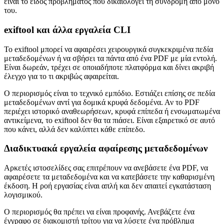
είναι το είδος προβλήματος που δικαιολογεί τη συνδρομή από μόνο
του.
exiftool και άλλα εργαλεία CLI
Το exiftool μπορεί να αφαιρέσει χειρουργικά συγκεκριμένα πεδία
μεταδεδομένων ή να σβήσει τα πάντα από ένα PDF με μία εντολή.
Είναι δωρεάν, τρέχει σε οποιαδήποτε πλατφόρμα και δίνει ακριβή
έλεγχο για το τι ακριβώς αφαιρείται.
Ο περιορισμός είναι το τεχνικό εμπόδιο. Εστιάζει επίσης σε πεδία
μεταδεδομένων αντί για δομικά κρυφά δεδομένα. Αν το PDF
περιέχει ιστορικό αναθεωρήσεων, κρυφά επίπεδα ή ενσωματωμένα
αντικείμενα, το exiftool δεν θα τα πιάσει. Είναι εξαιρετικό σε αυτό
που κάνει, αλλά δεν καλύπτει κάθε επίπεδο.
Διαδικτυακά εργαλεία αφαίρεσης μεταδεδομένων
Αρκετές ιστοσελίδες σας επιτρέπουν να ανεβάσετε ένα PDF, να
αφαιρέσετε τα μεταδεδομένα και να κατεβάσετε την καθαρισμένη
έκδοση. Η ροή εργασίας είναι απλή και δεν απαιτεί εγκατάσταση
λογισμικού.
Ο περιορισμός θα πρέπει να είναι προφανής. Ανεβάζετε ένα
έγγραφο σε διακομιστή τρίτου για να λύσετε ένα πρόβλημα