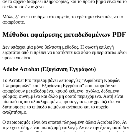
αν το αρχείο διαρρέει πληροφορίες, και το πρώτο βήμα είναι να το
στείλετε σε έναν ξένο.
Μόλις ξέρετε τι υπάρχει στο αρχείο, το ερώτημα είναι πώς να το
αφαιρέσετε.
Μέθοδοι αφαίρεσης μεταδεδομένων PDF
Δεν υπάρχει μία μόνο βέλτιστη μέθοδος. Η σωστή επιλογή
εξαρτάται από τι πρέπει να κρατήσετε και πόσο εμπεριστατωμένοι
πρέπει να είστε.
Adobe Acrobat (Εξυγίανση Εγγράφου)
Το Acrobat Pro περιλαμβάνει λειτουργίες “Αφαίρεση Κρυφών
Πληροφοριών” και “Εξυγίανση Εγγράφου” που μπορούν να
αφαιρέσουν μεταδεδομένα, κρυφό κείμενο, σχόλια, δεδομένα
φόρμας, συνημμένα και άλλο μη ορατό περιεχόμενο. Αυτή είναι
μία από τις πιο ολοκληρωμένες προσεγγίσεις αν χρειάζεστε να
διατηρήσετε το επίπεδο κειμένου ανέπαφο και το αρχείο
αναζητήσιμο.
Ο περιορισμός είναι ότι απαιτεί πληρωμένη άδεια Acrobat Pro. Αν
την έχετε ήδη, είναι μια ισχυρή επιλογή. Αν δεν την έχετε, αυτό δεν