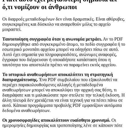
ό,τι νομίζουν οι άνθρωποι
Οι διαρροές μεταδεδομένων δεν είναι δραματικές. Είναι αθόρυβες,
συγκεκριμένες και δύσκολο να αναιρεθούν μόλις το αρχείο
μοιραστεί.
Ταυτοποίηση συγγραφέα όταν η ανωνυμία μετράει.
Αν το PDF
δημιουργήθηκε από συγκεκριμένο άτομο, το πεδίο συγγραφέα ή το
εσωτερικό μονοπάτι αρχείου μπορεί να οδηγήσει πίσω σε αυτό.
Αυτό έχει σημασία για πληροφοριοδότες, ανώνυμες αναφορές,
έγγραφα που διέρρευσαν ή οποιαδήποτε κατάσταση όπου η
ταυτότητα του αποστολέα πρέπει να παραμείνει εκτός αρχείου.
Το ιστορικό αναθεωρήσεων αποκαλύπτει τη στρατηγική
διαπραγμάτευσης.
Ένα PDF συμβολαίου που εξακολουθεί να
περιέχει παρακολουθούμενες αλλαγές ή μεταδεδομένα
αναθεωρήσεων μπορεί να αποκαλύψει την αρχική σας θέση, τι
διαγράψατε και τι μαλακώσατε πριν στείλετε την τελική έκδοση. Η
άλλη πλευρά δεν χρειάζεται να είναι τεχνική για να πέσει πάνω σε
αυτό. Κάποια προγράμματα προβολής PDF εμφανίζουν αυτόματα
δεδομένα αναθεωρήσεων.
Οι χρονοσφραγίδες αποκαλύπτουν ευαίσθητο χρονισμό.
Οι
ημερομηνίες δημιουργίας και τροποποίησης λένε σε κάποιον πότε