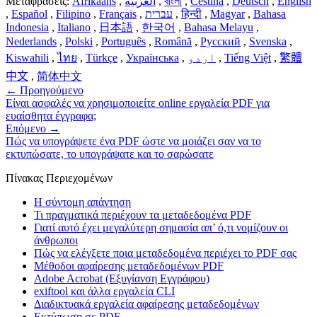
Μεταφράσεις:
Afrikaans
,
العربية
,
বাংলা
,
Čeština
,
Deutsch
,
English
,
Español
,
Filipino
,
Français
,
עברית
,
हिन्दी
,
Magyar
,
Bahasa
Indonesia
,
Italiano
,
日本語
,
한국어
,
Bahasa Melayu
,
Nederlands
,
Polski
,
Português
,
Română
,
Русский
,
Svenska
,
Kiswahili
,
ไทย
,
Türkçe
,
Українська
,
اردو
,
Tiếng Việt
,
繁體
中文
,
简体中文
←
Προηγούμενο
Είναι ασφαλές να χρησιμοποιείτε online εργαλεία PDF για
ευαίσθητα έγγραφα;
Επόμενο
→
Πώς να υπογράψετε ένα PDF ώστε να μοιάζει σαν να το
εκτυπώσατε, το υπογράψατε και το σαρώσατε
Πίνακας Περιεχομένων
Η σύντομη απάντηση
Τι πραγματικά περιέχουν τα μεταδεδομένα PDF
Γιατί αυτό έχει μεγαλύτερη σημασία απ’ ό,τι νομίζουν οι
άνθρωποι
Πώς να ελέγξετε ποια μεταδεδομένα περιέχει το PDF σας
Μέθοδοι αφαίρεσης μεταδεδομένων PDF
Adobe Acrobat (Εξυγίανση Εγγράφου)
exiftool και άλλα εργαλεία CLI
Διαδικτυακά εργαλεία αφαίρεσης μεταδεδομένων
Εκτύπωση σε PDF