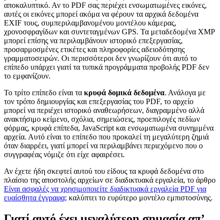
αποκαλυπτικό. Αν το PDF σας περιέχει ενσωματωμένες εικόνες,
αυτές οι εικόνες μπορεί ακόμα να φέρουν τα αρχικά δεδομένα
EXIF τους, συμπεριλαμβανομένου μοντέλου κάμερας,
χρονοσφραγίδων και συντεταγμένων GPS. Τα μεταδεδομένα XMP
μπορεί επίσης να περιλαμβάνουν ιστορικό επεξεργασίας,
προσαρμοσμένες ετικέτες και πληροφορίες αδειοδότησης
γραμματοσειρών. Οι περισσότεροι δεν γνωρίζουν ότι αυτό το
επίπεδο υπάρχει γιατί τα τυπικά προγράμματα προβολής PDF δεν
το εμφανίζουν.
Το τρίτο επίπεδο είναι τα
κρυφά δομικά δεδομένα
. Ανάλογα με
τον τρόπο δημιουργίας και επεξεργασίας του PDF, το αρχείο
μπορεί να περιέχει ιστορικό αναθεωρήσεων, διαγραμμένο αλλά
ανακτήσιμο κείμενο, σχόλια, σημειώσεις, προεπιλογές πεδίων
φόρμας, κρυφά επίπεδα, JavaScript και ενσωματωμένα συνημμένα
αρχεία. Αυτό είναι το επίπεδο που προκαλεί τη μεγαλύτερη ζημιά
όταν διαρρέει, γιατί μπορεί να περιλαμβάνει περιεχόμενο που ο
συγγραφέας νόμιζε ότι είχε αφαιρέσει.
Αν έχετε ήδη σκεφτεί αυτού του είδους τα κρυφά δεδομένα στο
πλαίσιο της αποστολής αρχείων σε διαδικτυακά εργαλεία, το άρθρο
Είναι ασφαλές να χρησιμοποιείτε διαδικτυακά εργαλεία PDF για
ευαίσθητα έγγραφα;
καλύπτει το ευρύτερο μοντέλο εμπιστοσύνης.
Γιατί αυτό έχει μεγαλύτερη σημασία απ’