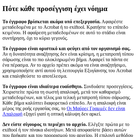
Πότε κάθε προσέγγιση έχει νόημα
Το έγγραφο βρίσκεται ακόμα υπό επεξεργασία.
Αφαιρέστε
μεταδεδομένα με το Acrobat ή το exiftool. Κρατήστε το επίπεδο
κειμένου. Η αφαίρεση μεταδεδομένων σε αυτό το στάδιο είναι
συντήρηση, όχι το κύριο γεγονός.
Το έγγραφο είναι οριστικό και φεύγει από τον οργανισμό σας.
Αν η δυνατότητα αναζήτησης δεν είναι κρίσιμη, η μετατροπή τύπου
σάρωσης είναι το πιο ολοκληρωμένο βήμα. Αφαιρεί τα πάντα σε
ένα πέρασμα. Αν το αρχείο πρέπει ακόμα να είναι αναζητήσιμο,
χρησιμοποιήστε αντί αυτού τη λειτουργία Εξυγίανσης του Acrobat
και επαληθεύστε το αποτέλεσμα.
Το έγγραφο είναι ιδιαίτερα ευαίσθητο.
Συνδυάστε προσεγγίσεις.
Χειριστείτε πρώτα τη σωστή απαλοιφή, μετά τον καθαρισμό
μεταδεδομένων, και τέλος μια τελική μετατροπή τύπου σάρωσης.
Κάθε βήμα καλύπτει διαφορετικό επίπεδο. Αν η απαλοιφή είναι
μέρος της ροής εργασίας σας, το
Οι Μαύρες Γραμμές δεν είναι
Απαλοιφή
εξηγεί γιατί η οπτική κάλυψη δεν αρκεί.
Δεν είστε σίγουρος τι περιέχει το αρχείο.
Ελέγξτε πρώτα με το
exiftool ή τον πίνακα ιδιοτήτων. Μετά αποφασίστε βάσει αυτών
που βρήκατε και του προορισμού του αρχείου. Η επιλογή μεθόδου