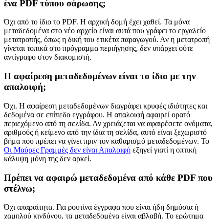
ένα PDF τύπου σάρωσης;
Όχι από το ίδιο το PDF. Η αρχική δομή έχει χαθεί. Τα μόνα
μεταδεδομένα στο νέο αρχείο είναι αυτά που γράφει το εργαλείο
μετατροπής, όπως η δική του ετικέτα παραγωγού. Αν η μετατροπή
γίνεται τοπικά στο πρόγραμμα περιήγησης, δεν υπάρχει ούτε
αντίγραφο στον διακομιστή.
Η αφαίρεση μεταδεδομένων είναι το ίδιο με την
απαλοιφή;
Όχι. Η αφαίρεση μεταδεδομένων διαγράφει κρυφές ιδιότητες και
δεδομένα σε επίπεδο εγγράφου. Η απαλοιφή αφαιρεί ορατό
περιεχόμενο από τη σελίδα. Αν χρειάζεται να αφαιρέσετε ονόματα,
αριθμούς ή κείμενο από την ίδια τη σελίδα, αυτό είναι ξεχωριστό
βήμα που πρέπει να γίνει πριν τον καθαρισμό μεταδεδομένων. Το
Οι Μαύρες Γραμμές δεν είναι Απαλοιφή
εξηγεί γιατί η οπτική
κάλυψη μόνη της δεν αρκεί.
Πρέπει να αφαιρώ μεταδεδομένα από κάθε PDF που
στέλνω;
Όχι απαραίτητα. Για ρουτίνα έγγραφα που είναι ήδη δημόσια ή
χαμηλού κινδύνου, τα μεταδεδομένα είναι αβλαβή. Το ερώτημα