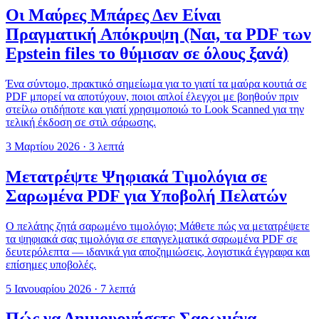
Οι Μαύρες Μπάρες Δεν Είναι
Πραγματική Απόκρυψη (Ναι, τα PDF των
Epstein files το θύμισαν σε όλους ξανά)
Ένα σύντομο, πρακτικό σημείωμα για το γιατί τα μαύρα κουτιά σε
PDF μπορεί να αποτύχουν, ποιοι απλοί έλεγχοι με βοηθούν πριν
στείλω οτιδήποτε και γιατί χρησιμοποιώ το Look Scanned για την
τελική έκδοση σε στιλ σάρωσης.
3 Μαρτίου 2026
·
3 λεπτά
Μετατρέψτε Ψηφιακά Τιμολόγια σε
Σαρωμένα PDF για Υποβολή Πελατών
Ο πελάτης ζητά σαρωμένο τιμολόγιο; Μάθετε πώς να μετατρέψετε
τα ψηφιακά σας τιμολόγια σε επαγγελματικά σαρωμένα PDF σε
δευτερόλεπτα — ιδανικά για αποζημιώσεις, λογιστικά έγγραφα και
επίσημες υποβολές.
5 Ιανουαρίου 2026
·
7 λεπτά
Πώς να Δημιουργήσετε Σαρωμένα