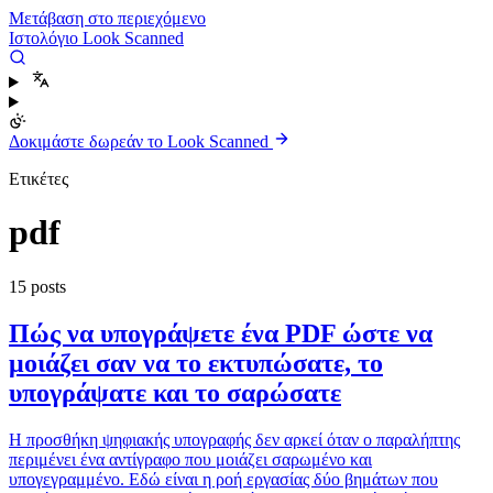
Μετάβαση στο περιεχόμενο
Ιστολόγιο Look Scanned
Δοκιμάστε δωρεάν το Look Scanned
Ετικέτες
pdf
15 posts
Πώς να υπογράψετε ένα PDF ώστε να
μοιάζει σαν να το εκτυπώσατε, το
υπογράψατε και το σαρώσατε
Η προσθήκη ψηφιακής υπογραφής δεν αρκεί όταν ο παραλήπτης
περιμένει ένα αντίγραφο που μοιάζει σαρωμένο και
υπογεγραμμένο. Εδώ είναι η ροή εργασίας δύο βημάτων που