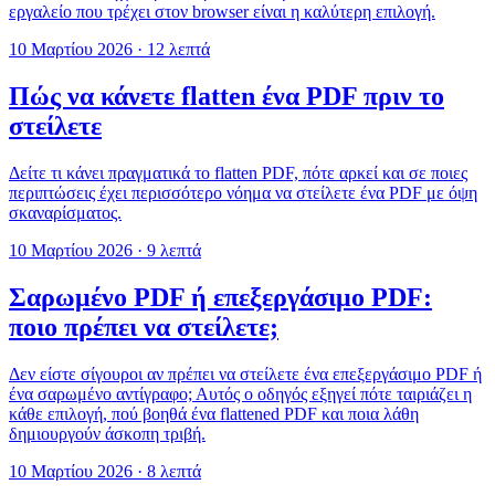
εργαλείο που τρέχει στον browser είναι η καλύτερη επιλογή.
10 Μαρτίου 2026
·
12 λεπτά
Πώς να κάνετε flatten ένα PDF πριν το
στείλετε
Δείτε τι κάνει πραγματικά το flatten PDF, πότε αρκεί και σε ποιες
περιπτώσεις έχει περισσότερο νόημα να στείλετε ένα PDF με όψη
σκαναρίσματος.
10 Μαρτίου 2026
·
9 λεπτά
Σαρωμένο PDF ή επεξεργάσιμο PDF:
ποιο πρέπει να στείλετε;
Δεν είστε σίγουροι αν πρέπει να στείλετε ένα επεξεργάσιμο PDF ή
ένα σαρωμένο αντίγραφο; Αυτός ο οδηγός εξηγεί πότε ταιριάζει η
κάθε επιλογή, πού βοηθά ένα flattened PDF και ποια λάθη
δημιουργούν άσκοπη τριβή.
10 Μαρτίου 2026
·
8 λεπτά