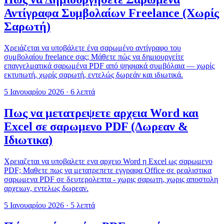
Αντίγραφα Συμβολαίων Freelance (Χωρίς
Σαρωτή)
Χρειάζεται να υποβάλετε ένα σαρωμένο αντίγραφο του
συμβολαίου freelance σας; Μάθετε πώς να δημιουργείτε
επαγγελματικά σαρωμένα PDF από ψηφιακά συμβόλαια — χωρίς
εκτυπωτή, χωρίς σαρωτή, εντελώς δωρεάν και ιδιωτικά.
5 Ιανουαρίου 2026
·
6 λεπτά
Πως να μετατρεψετε αρχεια Word και
Excel σε σαρωμενο PDF (Δωρεαν &
Ιδιωτικα)
Χρειαζεται να υποβαλετε ενα αρχειο Word η Excel ως σαρωμενο
PDF; Μαθετε πως να μετατρεπετε εγγραφα Office σε ρεαλιστικα
σαρωμενα PDF σε δευτερολεπτα - χωρις σαρωτη, χωρις αποστολη
αρχειων, εντελως δωρεαν.
5 Ιανουαρίου 2026
·
5 λεπτά