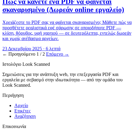
Πώς να κάνετε ένα PDF να φαίνεται
σκαναρισμένο (Δωρεάν online εργαλείο)
Χρειάζεστε το PDF σας να φαίνεται σκαναρισμένο; Μάθετε πώς να
προσθέτετε ρεαλιστικά εφέ σάρωσης σε οποιοδήποτε PDF —
κλίση, θόρυβος, υφή χαρτιού — σε δευτερόλεπτα, εντελώς δωρεάν
και χωρίς ανέβασμα αρχείων.
23 Δεκεμβρίου 2025
·
6 λεπτά
←
Προηγούμενο
1 / 2
Επόμενο
→
Ιστολόγιο Look Scanned
Σημειώσεις για την ανάπτυξη web, την επεξεργασία PDF και
εργαλεία με σεβασμό στην ιδιωτικότητα — από την ομάδα του
Look Scanned.
Περιήγηση
Αρχείο
Ετικέτες
Αναζήτηση
Επικοινωνία