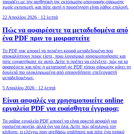
ταιριάζει με την αισθητική της εκτύπωσης-υπογραφής-σάρωσης
χωρίς εκτυπωτή, και πότε αυτή η προσέγγιση είναι λάθος επιλογή.
22 Απριλίου 2026
·
12 λεπτά
Πώς να αφαιρέσετε τα μεταδεδομένα από
ένα PDF πριν το μοιραστείτε
Το PDF σας μπορεί να περιέχει κρυφά μεταδεδομένα που
αποκαλύπτουν ποιος είστε, ποιο λογισμικό χρησιμοποιήσατε και
πότε εργαστήκατε σε αυτό. Δείτε τι πρέπει να ελέγξετε, πώς να τα
αφαιρέσετε και πότε η μετατροπή σε PDF τύπου σάρωσης κάνει τη
δουλειά πιο ολοκληρωμένα από οποιονδήποτε επεξεργαστή
μεταδεδομένων.
5 Απριλίου 2026
·
12 λεπτά
Είναι ασφαλές να χρησιμοποιείτε online
εργαλεία PDF για ευαίσθητα έγγραφα;
Τα online εργαλεία PDF μπορεί να είναι αρκετά ασφαλή για
ορισμένα αρχεία, αλλά όχι για όλα. Δείτε πώς αξιολογώ τον
κίνδυνο, τι ελέγχω πριν ανεβάσω οτιδήποτε και πότε ένα τοπικό