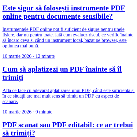
Este sigur să folosești instrumente PDF
online pentru documente sensibile?
Instrumentele PDF online pot fi suficient de sigure pentru unele
fișiere, dar nu pentru toate. Iată cum evaluez riscul, ce verific înainte
să încarc ceva și când un instrument local, bazat pe browser, este
opțiunea mai bună.
10 martie 2026
·
12 minute
Cum să aplatizezi un PDF înainte să îl
trimiți
Află ce face cu adevărat aplatizarea unui PDF, când este suficientă și
în ce situații are mai mult sens să trimiți un PDF cu aspect de
scanare.
10 martie 2026
·
9 minute
PDF scanat sau PDF editabil: ce ar trebui
să trimiți?