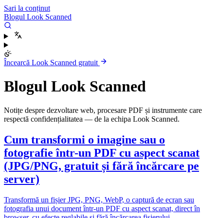
Sari la conținut
Blogul Look Scanned
Încearcă Look Scanned gratuit
Blogul Look Scanned
Notițe despre dezvoltare web, procesare PDF și instrumente care
respectă confidențialitatea — de la echipa Look Scanned.
Cum transformi o imagine sau o
fotografie într-un PDF cu aspect scanat
(JPG/PNG, gratuit și fără încărcare pe
server)
Transformă un fișier JPG, PNG, WebP, o captură de ecran sau
fotografia unui document într-un PDF cu aspect scanat, direct în
browser, cu efecte reglabile și fără încărcarea fișierului.