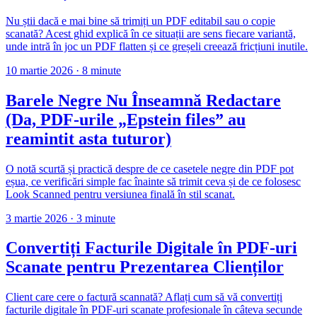
Nu știi dacă e mai bine să trimiți un PDF editabil sau o copie
scanată? Acest ghid explică în ce situații are sens fiecare variantă,
unde intră în joc un PDF flatten și ce greșeli creează fricțiuni inutile.
10 martie 2026
·
8 minute
Barele Negre Nu Înseamnă Redactare
(Da, PDF-urile „Epstein files” au
reamintit asta tuturor)
O notă scurtă și practică despre de ce casetele negre din PDF pot
eșua, ce verificări simple fac înainte să trimit ceva și de ce folosesc
Look Scanned pentru versiunea finală în stil scanat.
3 martie 2026
·
3 minute
Convertiți Facturile Digitale în PDF-uri
Scanate pentru Prezentarea Clienților
Client care cere o factură scannată? Aflați cum să vă convertiți
facturile digitale în PDF-uri scanate profesionale în câteva secunde