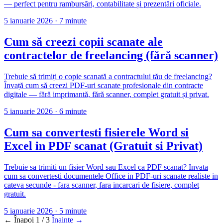
— perfect pentru rambursări, contabilitate și prezentări oficiale.
5 ianuarie 2026
·
7 minute
Cum să creezi copii scanate ale
contractelor de freelancing (fără scanner)
Trebuie să trimiți o copie scanată a contractului tău de freelancing?
Învață cum să creezi PDF-uri scanate profesionale din contracte
digitale — fără imprimantă, fără scanner, complet gratuit și privat.
5 ianuarie 2026
·
6 minute
Cum sa convertesti fisierele Word si
Excel in PDF scanat (Gratuit si Privat)
Trebuie sa trimiti un fisier Word sau Excel ca PDF scanat? Invata
cum sa convertesti documentele Office in PDF-uri scanate realiste in
cateva secunde - fara scanner, fara incarcari de fisiere, complet
gratuit.
5 ianuarie 2026
·
5 minute
←
Înapoi
1 / 3
Înainte
→