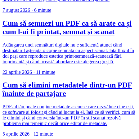
7 august 2026
·
6 minute
Cum să semnezi un PDF ca să arate ca și
cum l-ai fi printat, semnat și scanat
Adăugarea unei semnături digitale nu e suficientă atunci când
destinatarul așteaptă o copie semnată cu aspect scanat. Iată fluxul în
doi pași care reproduce estetica print-semnează-scanează fără
imprimantă și când această abordare este alegerea greșită.
22 aprilie 2026
·
11 minute
Cum să elimini metadatele dintr-un PDF
înainte de partajare
PDF-ul tău poate conține metadate ascunse care dezvăluie cine ești,
ce software ai folosit și când ai lucrat la el. Iată ce să verifici, cum să
le elimini și când conversia într-un PDF în stil scanat rezolvă
problema mai temeinic decât orice editor de metadate.
5 aprilie 2026
·
12 minute