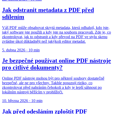
Jak odstranit metadata z PDF před
sdílením
Váš PDF může obsahovat skrytá metadata, která odhalují, kdo jste,
jaký software jste použili a kdy jste na souboru pracovali. Zde je, co
zkontrolovat, jak to odstranit a kdy převod na PDF ve stylu skenu
zvládne úkol důkladněji než jakýkoli editor metadat.
5. dubna 2026
·
10 min
Je bezpečné používat online PDF nástroje
pro citlivé dokumenty?
Online PDF nástroje mohou být pro některé soubory dostatečně
bezpečné, ale ne pro všechny. Takhle posuzuji riziko, co
zkontrolovat před nahráním čehokoli a kdy je lepší sáhnout po
lokálním nástroji běžícím v prohlížeči.
10. března 2026
·
10 min
Jak před odesláním zploštit PDF