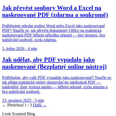
Jak převést soubory Word a Excel na
naskenované PDF (zdarma a soukromě)
Potřebujete odeslat soubor Word nebo Excel jako naskenované
PDF? Naučte se, jak převést dokumenty Office na realistická
naskenovaná PDF během několika sekund — bez skeneru, bez
nahrávání souborů, zcela zdarma.
5. ledna 2026
·
4 min
Jak udělat, aby PDF vypadalo jako
naskenované (Bezplatný online nástroj)
Potřebujete, aby vaše PDF vypadalo jako naskenované? Naučte se,
jak přidat realistické efekty skenování do jakéhokoli PDF —
naklonění, šum, textura papíru — během sekund, zcela zdarma a
bez nahrávání souborů.
23. prosince 2025
·
5 min
←
Předchozí
1 / 3
Další
→
Look Scanned Blog