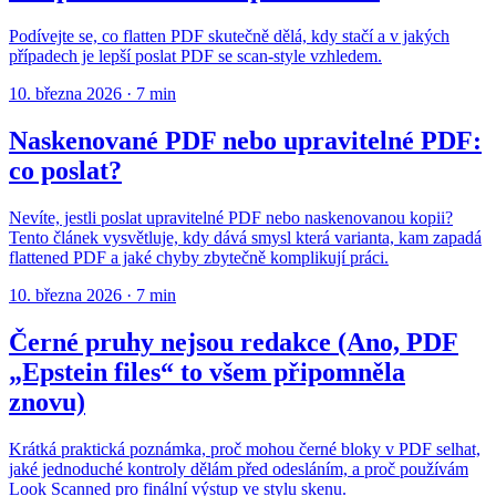
Podívejte se, co flatten PDF skutečně dělá, kdy stačí a v jakých
případech je lepší poslat PDF se scan-style vzhledem.
10. března 2026
·
7 min
Naskenované PDF nebo upravitelné PDF:
co poslat?
Nevíte, jestli poslat upravitelné PDF nebo naskenovanou kopii?
Tento článek vysvětluje, kdy dává smysl která varianta, kam zapadá
flattened PDF a jaké chyby zbytečně komplikují práci.
10. března 2026
·
7 min
Černé pruhy nejsou redakce (Ano, PDF
„Epstein files“ to všem připomněla
znovu)
Krátká praktická poznámka, proč mohou černé bloky v PDF selhat,
jaké jednoduché kontroly dělám před odesláním, a proč používám
Look Scanned pro finální výstup ve stylu skenu.