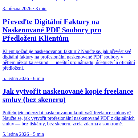
3. března 2026
·
3 min
Převeďte Digitální Faktury na
Naskenované PDF Soubory pro
Předložení Klientům
Klient požaduje naskenovanou fakturu? Naučte se, jak převést své
digitální faktury na profesionální naskenované PDF soubory v
během několika sekund — ideální pro náhradu, účetnictví a oficiální
předložení.
5. ledna 2026
·
6 min
Jak vytvořit naskenované kopie freelance
smluv (bez skeneru)
Potřebujete odevzdat naskenovanou kopii vaší freelance smlouvy?
Naučte se, jak vytvořit profesionální naskenované PDF z digitálních
smluv — bez tiskárny, bez skeneru, zcela zdarma a soukromě.
5. ledna 2026
·
5 min