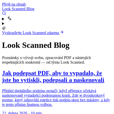
Přejít na obsah
Look Scanned Blog
Vyzkoušejte Look Scanned zdarma
Look Scanned Blog
Poznámky o vývoji webu, zpracování PDF a nástrojích
respektujících soukromí — od týmu Look Scanned.
Jak podepsat PDF, aby to vypadalo, že
jste ho vytiskli, podepsali a naskenovali
Přidání digitálního podpisu nestačí, když příjemce očekává
naskenovaně vypadající podepsanou kopii. Zde je dvoukrokový
postup, který odpovídá estetice tisk-podpis-sken bez tiskárny, a kdy
je tento přístup špatnou volbou.
22. dubna 2026
·
10 min