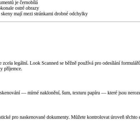
mentů je černobílá
konale ostré obrazy
skeny mají mezi stránkami drobné odchylky
e zcela legální. Look Scanned se běžně používá pro odesílání formulář
y příjemce.
y skenování — mírné naklonění, šum, texturu papíru — které jsou ner
stické pro naskenované dokumenty. Můžete kontrolovat úroveň těchto ef