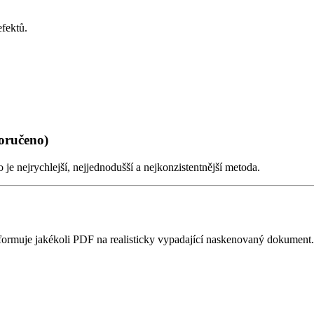
fektů.
oručeno)
 je nejrychlejší, nejjednodušší a nejkonzistentnější metoda.
ansformuje jakékoli PDF na realisticky vypadající naskenovaný dokumen