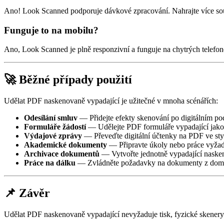
Ano! Look Scanned podporuje dávkové zpracování. Nahrajte více soub
Funguje to na mobilu?
Ano, Look Scanned je plně responzivní a funguje na chytrých telefon
🚀 Běžné případy použití
Udělat PDF naskenovaně vypadající je užitečné v mnoha scénářích:
Odesílání smluv
— Přidejte efekty skenování po digitálním po
Formuláře žádostí
— Udělejte PDF formuláře vypadající jako 
Výdajové zprávy
— Převeďte digitální účtenky na PDF ve sty
Akademické dokumenty
— Připravte úkoly nebo práce vyžad
Archivace dokumentů
— Vytvořte jednotně vypadající naske
Práce na dálku
— Zvládněte požadavky na dokumenty z domo
📌 Závěr
Udělat PDF naskenovaně vypadající nevyžaduje tisk, fyzické skenery 