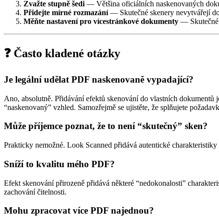
Zvažte stupně šedi
— Většina oficiálních naskenovaných doku
Přidejte mírné rozmazání
— Skutečné skenery nevytvářejí do
Měňte nastavení pro vícestránkové dokumenty
— Skutečné 
❓ Často kladené otázky
Je legální udělat PDF naskenovaně vypadající?
Ano, absolutně. Přidávání efektů skenování do vlastních dokumentů j
“naskenovaný” vzhled. Samozřejmě se ujistěte, že splňujete požadavk
Může příjemce poznat, že to není “skutečný” sken?
Prakticky nemožné. Look Scanned přidává autentické charakteristik
Sníží to kvalitu mého PDF?
Efekt skenování přirozeně přidává některé “nedokonalosti” charakteri
zachování čitelnosti.
Mohu zpracovat více PDF najednou?