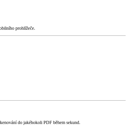
bilního prohlížeče.
y skenování do jakéhokoli PDF během sekund.