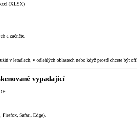
xcel (XLSX)
web a začněte.
žití v letadlech, v odlehlých oblastech nebo když prostě chcete být offl
skenovaně vypadající
PDF:
Firefox, Safari, Edge).