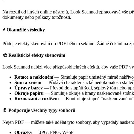
Na rozdíl od jiných online nástrojů, Look Scanned zpracovává vše
př
dokumenty nebo průkazy totožnosti.
⚡ Okamžité výsledky
Přidejte efekty skenování do PDF během sekund. Žádné čekání na zpr
🎨 Realistické efekty skenování
Look Scanned nabízí více přizpůsobitelných efektů, aby vaše PDF v
Rotace a naklonění
— Simuluje papír umístěný mírně nakřivo
Šum a zrnění
— Přidává charakteristické nedokonalosti skute
Úpravy barev
— Převod do stupňů šedi, sépiový tón nebo úpr
Okraje papíru
— Simuluje okraje a hrany naskenované strán
Rozmazání a rozlišení
— Kontroluje stupeň “naskenovaného”
📄 Podporuje všechny typy souborů
Nejen PDF — můžete také udělat tyto soubory, aby vypadaly nasken
Obrázky
— JPG, PNG, WebP