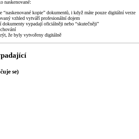
ko naskenované:
 “naskenované kopie” dokumentů, i když máte pouze digitální verze
vaný vzhled vytváří profesionální dojem
 dokumenty vypadají oficiálněji nebo “skutečněji”
uchování
, že byly vytvořeny digitálně
padající
uje se)