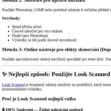
Metoda 2: Software pro úpravu obrázků
Použijte Photoshop, GIMP nebo podobné nástroje k ručnímu přidání e
Nevýhody:
Strmá křivka učení
Časově náročné pro více stránek
Drahé (pro Photoshop)
Výsledky se liší podle úrovně dovedností
Metoda 3: Online nástroje pro efekty skenování (Dop
Použijte specializovaný nástroj navržený speciálně pro tento účel. Toto
✨ Nejlepší způsob: Použijte Look Scanned
Look Scanned
je bezplatný nástroj založený na prohlížeči, který tr
profesionálními výsledky.
Proč je Look Scanned nejlepší volba
🔒 100% Soukromí — Žádné nahrávání souborů