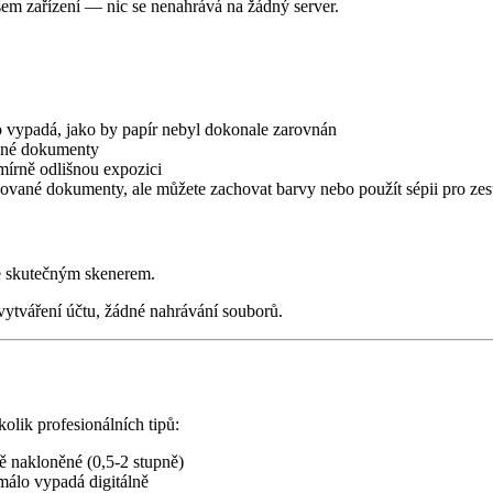
šem zařízení — nic se nenahrává na žádný server.
 vypadá, jako by papír nebyl dokonale zarovnán
vané dokumenty
rně odlišnou expozici
ované dokumenty, ale můžete zachovat barvy nebo použít sépii pro zes
né skutečným skenerem.
vytváření účtu, žádné nahrávání souborů.
lik profesionálních tipů:
 nakloněné (0,5-2 stupně)
málo vypadá digitálně