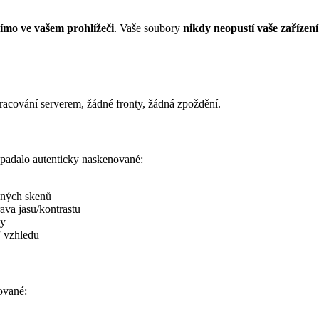
ímo ve vašem prohlížeči
. Vaše soubory
nikdy neopustí vaše zařízení
acování serverem, žádné fronty, žádná zpoždění.
ypadalo autenticky naskenované:
čných skenů
ava jasu/kontrastu
ky
 vzhledu
ované: