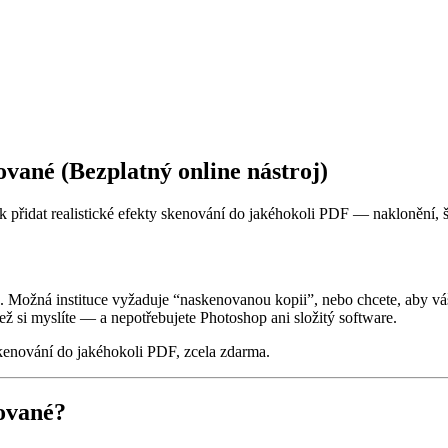
vané (Bezplatný online nástroj)
k přidat realistické efekty skenování do jakéhokoli PDF — naklonění,
né. Možná instituce vyžaduje “naskenovanou kopii”, nebo chcete, aby 
ež si myslíte — a nepotřebujete Photoshop ani složitý software.
skenování do jakéhokoli PDF, zcela zdarma.
ované?