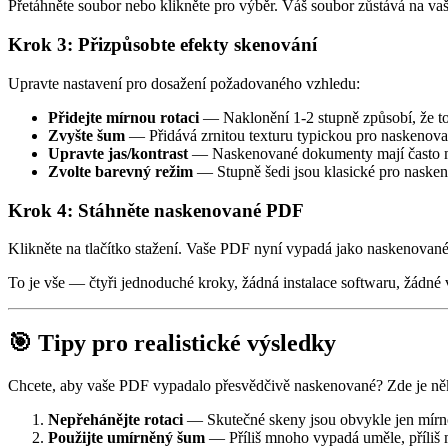
Přetáhněte soubor nebo klikněte pro výběr. Váš soubor zůstává na va
Krok 3: Přizpůsobte efekty skenování
Upravte nastavení pro dosažení požadovaného vzhledu:
Přidejte mírnou rotaci
— Naklonění 1-2 stupně způsobí, že to
Zvyšte šum
— Přidává zrnitou texturu typickou pro naskeno
Upravte jas/kontrast
— Naskenované dokumenty mají často mí
Zvolte barevný režim
— Stupně šedi jsou klasické pro nasken
Krok 4: Stáhněte naskenované PDF
Klikněte na tlačítko stažení. Vaše PDF nyní vypadá jako naskenova
To je vše — čtyři jednoduché kroky, žádná instalace softwaru, žádné 
🎯 Tipy pro realistické výsledky
Chcete, aby vaše PDF vypadalo přesvědčivě naskenované? Zde je něko
Nepřehánějte rotaci
— Skutečné skeny jsou obvykle jen mírně
Použijte umírněný šum
— Příliš mnoho vypadá uměle, příliš 