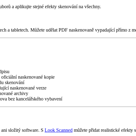
orů a aplikujte stejné efekty skenování na všechny.
ech a tabletech. Můžete udělat PDF naskenovaně vypadající přímo z mo
dpisu
oficiální naskenované kopie
lu skenování
ující naskenované verze
nované archivy
va bez kancelářského vybavení
ani složitý software. S
Look Scanned
můžete přidat realistické efekt