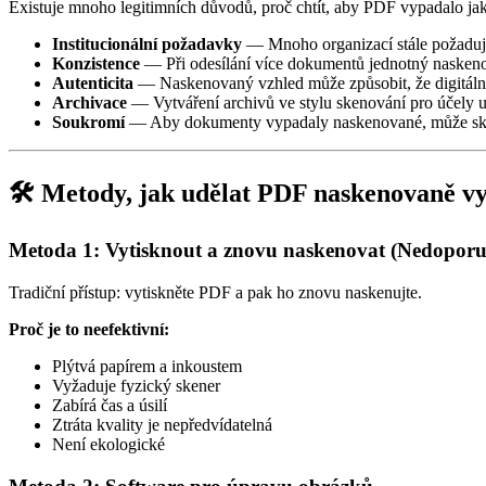
Existuje mnoho legitimních důvodů, proč chtít, aby PDF vypadalo ja
Institucionální požadavky
— Mnoho organizací stále požaduje
Konzistence
— Při odesílání více dokumentů jednotný naskeno
Autenticita
— Naskenovaný vzhled může způsobit, že digitální
Archivace
— Vytváření archivů ve stylu skenování pro účely 
Soukromí
— Aby dokumenty vypadaly naskenované, může skrýt
🛠️ Metody, jak udělat PDF naskenovaně vy
Metoda 1: Vytisknout a znovu naskenovat (Nedoporuč
Tradiční přístup: vytiskněte PDF a pak ho znovu naskenujte.
Proč je to neefektivní:
Plýtvá papírem a inkoustem
Vyžaduje fyzický skener
Zabírá čas a úsilí
Ztráta kvality je nepředvídatelná
Není ekologické