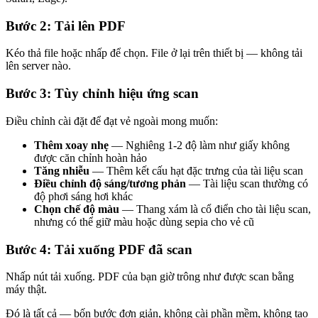
Bước 2: Tải lên PDF
Kéo thả file hoặc nhấp để chọn. File ở lại trên thiết bị — không tải
lên server nào.
Bước 3: Tùy chỉnh hiệu ứng scan
Điều chỉnh cài đặt để đạt vẻ ngoài mong muốn:
Thêm xoay nhẹ
— Nghiêng 1-2 độ làm như giấy không
được căn chỉnh hoàn hảo
Tăng nhiễu
— Thêm kết cấu hạt đặc trưng của tài liệu scan
Điều chỉnh độ sáng/tương phản
— Tài liệu scan thường có
độ phơi sáng hơi khác
Chọn chế độ màu
— Thang xám là cổ điển cho tài liệu scan,
nhưng có thể giữ màu hoặc dùng sepia cho vẻ cũ
Bước 4: Tải xuống PDF đã scan
Nhấp nút tải xuống. PDF của bạn giờ trông như được scan bằng
máy thật.
Đó là tất cả — bốn bước đơn giản, không cài phần mềm, không tạo