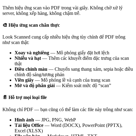
Thêm hiệu ứng scan vào PDF trong vài giây. Không chờ xử lý
server, không xếp hàng, không chậm trễ.
🎨 Hiệu ứng scan chân thực
Look Scanned cung cấp nhiều hiệu ứng tùy chỉnh để PDF trông
như scan thật:
Xoay và nghiêng
— Mô phỏng giấy đặt hơi lệch
Nhiễu và hạt
— Thêm các khuyết điểm đặc trưng của scan
thật
Điều chỉnh màu
— Chuyển sang thang xám, sepia hoặc điều
chỉnh độ sáng/tương phản
Viền giấy
— Mô phỏng lề và cạnh của trang scan
Mờ và độ phân giải
— Kiểm soát mức độ “scan”
📄 Hỗ trợ mọi loại file
Không chỉ PDF — bạn cũng có thể làm các file này trông như scan:
Hình ảnh
— JPG, PNG, WebP
Tài liệu Office
— Word (DOCX), PowerPoint (PPTX),
Excel (XLSX)