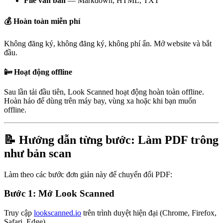
File văn bản
— Markdown, HTML, TXT
💰 Hoàn toàn miễn phí
Không đăng ký, không đăng ký, không phí ẩn. Mở website và bắt
đầu.
📴 Hoạt động offline
Sau lần tải đầu tiên, Look Scanned hoạt động hoàn toàn offline.
Hoàn hảo để dùng trên máy bay, vùng xa hoặc khi bạn muốn
offline.
📝 Hướng dẫn từng bước: Làm PDF trông
như bản scan
Làm theo các bước đơn giản này để chuyển đổi PDF:
Bước 1: Mở Look Scanned
Truy cập
lookscanned.io
trên trình duyệt hiện đại (Chrome, Firefox,
Safari, Edge).