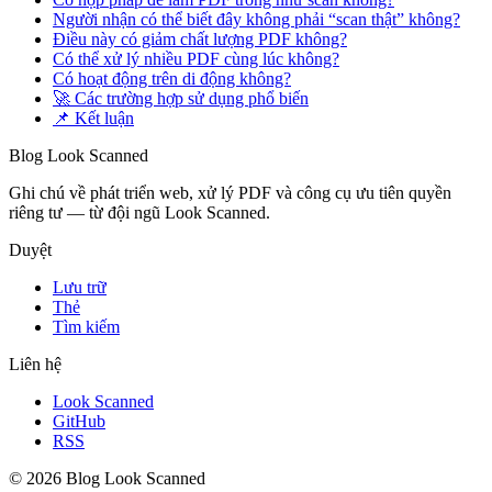
Người nhận có thể biết đây không phải “scan thật” không?
Điều này có giảm chất lượng PDF không?
Có thể xử lý nhiều PDF cùng lúc không?
Có hoạt động trên di động không?
🚀 Các trường hợp sử dụng phổ biến
📌 Kết luận
Blog Look Scanned
Ghi chú về phát triển web, xử lý PDF và công cụ ưu tiên quyền
riêng tư — từ đội ngũ Look Scanned.
Duyệt
Lưu trữ
Thẻ
Tìm kiếm
Liên hệ
Look Scanned
GitHub
RSS
© 2026 Blog Look Scanned