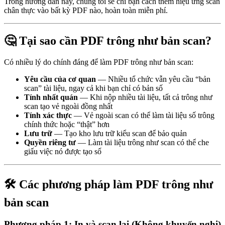
Trong hướng dẫn này, chúng tôi sẽ chỉ bạn cách thêm hiệu ứng scan
chân thực vào bất kỳ PDF nào, hoàn toàn miễn phí.
🤔 Tại sao cần PDF trông như bản scan?
Có nhiều lý do chính đáng để làm PDF trông như bản scan:
Yêu cầu của cơ quan
— Nhiều tổ chức vẫn yêu cầu “bản
scan” tài liệu, ngay cả khi bạn chỉ có bản số
Tính nhất quán
— Khi nộp nhiều tài liệu, tất cả trông như
scan tạo vẻ ngoài đồng nhất
Tính xác thực
— Vẻ ngoài scan có thể làm tài liệu số trông
chính thức hoặc “thật” hơn
Lưu trữ
— Tạo kho lưu trữ kiểu scan để bảo quản
Quyền riêng tư
— Làm tài liệu trông như scan có thể che
giấu việc nó được tạo số
🛠️ Các phương pháp làm PDF trông như
bản scan
Phương pháp 1: In và scan lại (Không khuyến nghị)