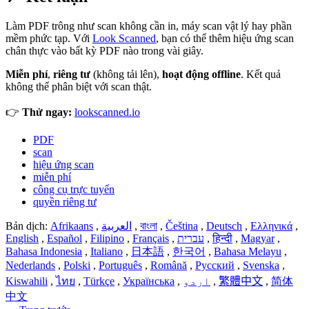
Làm PDF trông như scan không cần in, máy scan vật lý hay phần
mềm phức tạp. Với
Look Scanned
, bạn có thể thêm hiệu ứng scan
chân thực vào bất kỳ PDF nào trong vài giây.
Miễn phí
,
riêng tư
(không tải lên),
hoạt động offline
. Kết quả
không thể phân biệt với scan thật.
👉
Thử ngay:
lookscanned.io
PDF
scan
hiệu ứng scan
miễn phí
công cụ trực tuyến
quyền riêng tư
Bản dịch:
Afrikaans
,
العربية
,
বাংলা
,
Čeština
,
Deutsch
,
Ελληνικά
,
English
,
Español
,
Filipino
,
Français
,
עברית
,
हिन्दी
,
Magyar
,
Bahasa Indonesia
,
Italiano
,
日本語
,
한국어
,
Bahasa Melayu
,
Nederlands
,
Polski
,
Português
,
Română
,
Русский
,
Svenska
,
Kiswahili
,
ไทย
,
Türkçe
,
Українська
,
اردو
,
繁體中文
,
简体
中文