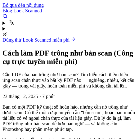
Bỏ qua đến nội dung
Blog Look Scanned
Dùng thử Look Scanned miễn phí
Cách làm PDF trông như bản scan (Công
cụ trực tuyến miễn phí)
Cần PDF của bạn trông như bản scan? Tìm hiểu cách thêm hiệu
ứng scan chân thực vào bất kỳ PDF nào — nghiêng, nhiễu, kết cấu
giấy — trong vài giây, hoàn toàn miễn phí và không cần tải lên.
23 tháng 12, 2025
·
7 phút
Bạn có một PDF kỹ thuật số hoàn hảo, nhưng cần nó trông như
được scan. Có thể một cơ quan yêu cầu “bản scan”, hoặc bạn muốn
tài liệu có vẻ ngoài chân thực của tài liệu giấy. Dù lý do là gì, làm
PDF trông như bản scan dễ hơn bạn nghĩ — và không cần
Photoshop hay phần mềm phức tạp.