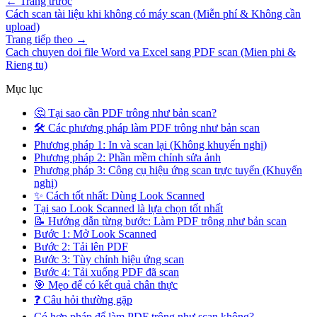
←
Trang trước
Cách scan tài liệu khi không có máy scan (Miễn phí & Không cần
upload)
Trang tiếp theo
→
Cach chuyen doi file Word va Excel sang PDF scan (Mien phi &
Rieng tu)
Mục lục
🤔 Tại sao cần PDF trông như bản scan?
🛠️ Các phương pháp làm PDF trông như bản scan
Phương pháp 1: In và scan lại (Không khuyến nghị)
Phương pháp 2: Phần mềm chỉnh sửa ảnh
Phương pháp 3: Công cụ hiệu ứng scan trực tuyến (Khuyến
nghị)
✨ Cách tốt nhất: Dùng Look Scanned
Tại sao Look Scanned là lựa chọn tốt nhất
📝 Hướng dẫn từng bước: Làm PDF trông như bản scan
Bước 1: Mở Look Scanned
Bước 2: Tải lên PDF
Bước 3: Tùy chỉnh hiệu ứng scan
Bước 4: Tải xuống PDF đã scan
🎯 Mẹo để có kết quả chân thực
❓ Câu hỏi thường gặp
Có hợp pháp để làm PDF trông như scan không?