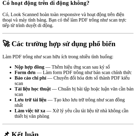
Có hoạt động trên di động không?
Có, Look Scanned hoàn toàn responsive và hoạt động trên điện
thoại và máy tính bảng. Bạn có thể làm PDF trông như scan trực
tiếp từ trình duyệt di động.
🚀 Các trường hợp sử dụng phổ biến
Làm PDF trông như scan hữu ích trong nhiều tình huống:
Nộp hợp đồng
— Thêm hiệu ứng scan sau ký số
Form đơn
— Làm form PDF trông như bản scan chính thức
Báo cáo chi phí
— Chuyển đổi hóa đơn số thành PDF kiểu
scan
Tài liệu học thuật
— Chuẩn bị bài tập hoặc luận văn cần bản
scan
Lưu trữ tài liệu
— Tạo kho lưu trữ trông như scan đồng
nhất
Làm việc từ xa
— Xử lý yêu cầu tài liệu từ nhà không cần
thiết bị văn phòng
📌 Kết luận