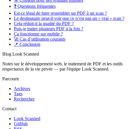
🎯 Conseils pour des résultats réalistes
❓ Questions fréquentes
Est-ce légal de faire ressembler un PDF à un scan ?
Le destinataire peut-il voir que ce n’est pas un « vrai » scan ?
Cela réduit-il la qualité du PDF ?
Puis-je traiter plusieurs PDF à la fois ?
Ça fonctionne sur mobile ?
🚀 Cas d’utilisation courants
📌 Conclusion
Blog Look Scanned
Notes sur le développement web, le traitement de PDF et les outils
respectueux de la vie privée — par l'équipe Look Scanned.
Parcourir
Archives
Tags
Rechercher
Contact
Look Scanned
GitHub
RSS