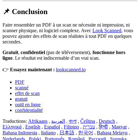
📌 Conclusion
Faire ressembler un PDF à un scan ne nécessite ni impression, ni
scanner physique, ni logiciel complexe. Avec
Look Scanned
, vous
pouvez ajouter des effets de scan réalistes à tout PDF en quelques
secondes.
Gratuit
,
confidentiel
(pas de téléversement),
fonctionne hors
ligne
. Le résultat est indiscernable d’un vrai scan.
👉
Essayez maintenant :
lookscanned.io
PDF
scanné
effet de scan
gratuit
outil en ligne
confidentialité
Traductions:
Afrikaans
,
العربية
,
বাংলা
,
Čeština
,
Deutsch
,
Ελληνικά
,
English
,
Español
,
Filipino
,
עברית
,
हिन्दी
,
Magyar
,
Bahasa Indonesia
,
Italiano
,
日本語
,
한국어
,
Bahasa Melayu
,
Nederlands
,
Polski
,
Português
,
Română
,
Русский
,
Svenska
,