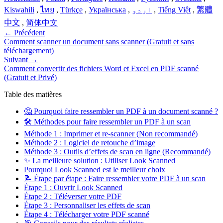
Kiswahili
,
ไทย
,
Türkçe
,
Українська
,
اردو
,
Tiếng Việt
,
繁體
中文
,
简体中文
←
Précédent
Comment scanner un document sans scanner (Gratuit et sans
téléchargement)
Suivant
→
Comment convertir des fichiers Word et Excel en PDF scanné
(Gratuit et Privé)
Table des matières
🤔 Pourquoi faire ressembler un PDF à un document scanné ?
🛠️ Méthodes pour faire ressembler un PDF à un scan
Méthode 1 : Imprimer et re-scanner (Non recommandé)
Méthode 2 : Logiciel de retouche d’image
Méthode 3 : Outils d’effets de scan en ligne (Recommandé)
✨ La meilleure solution : Utiliser Look Scanned
Pourquoi Look Scanned est le meilleur choix
📝 Étape par étape : Faire ressembler votre PDF à un scan
Étape 1 : Ouvrir Look Scanned
Étape 2 : Téléverser votre PDF
Étape 3 : Personnaliser les effets de scan
Étape 4 : Télécharger votre PDF scanné