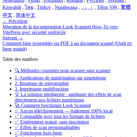
Nederlands
,
Polski
,
Português
,
Română
,
Русский
,
Svenska
,
Kiswahili
,
ไทย
,
Türkçe
,
Українська
,
اردو
,
Tiếng Việt
,
繁體
中文
,
简体中文
←
Précédent
Migration de la documentation Look Scanned How-To vers
VitePress avec sécurité renforcée
Suivant
→
Comment faire ressembler un PDF à un document scanné (Outil en
ligne gratuit)
Table des matières
🔍 Méthodes courantes pour scanner sans scanner
1. Applications de numérisation sur smartphone
2. Boutique de reprographie
3. Imprimante multifonction
💡 La solution intelligente : appliquer des effets de scan
directement aux fichiers numériques
🚀 Comment fonctionne Look Scanned
✅ Aucun téléchargement — traitement 100% local
✅ Compatible avec tous les formats de fichiers
✅ Entièrement gratuit, sans inscription
✅ Effets de scan personnalisables
✅ Fonctionne hors ligne