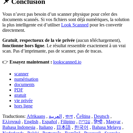
📌 Conclusion
Vous n’avez pas besoin d’un scanner physique pour créer des
documents scannés. Si vos fichiers sont déjà numériques, la solution
la plus intelligente est d’utiliser
Look Scanned
pour les convertir
directement.
Gratuit
,
respectueux de la vie privée
(aucun téléchargement),
fonctionne hors ligne
. Le résultat ressemble exactement à un vrai
scan. Pas d’imprimante, pas de scanner, pas de tracas.
👉
Essayez maintenant :
lookscanned.io
scanner
numérisation
documents
PDF
gratuit
vie privée
hors ligne
Traductions:
Afrikaans
,
العربية
,
বাংলা
,
Čeština
,
Deutsch
,
Ελληνικά
,
English
,
Español
,
Filipino
,
עברית
,
हिन्दी
,
Magyar
,
Bahasa Indonesia
,
Italiano
,
日本語
,
한국어
,
Bahasa Melayu
,