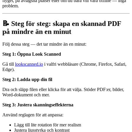
flyget, på avlägsna platser eller om du bara vill vara offline — inga
problem.
📝 Steg för steg: skapa en skannad PDF
på mindre än en minut
Följ dessa steg — det tar mindre än en minut:
Steg 1: Öppna Look Scanned
Gå till
lookscanned.io
i valfri webbläsare (Chrome, Firefox, Safari,
Edge).
Steg 2: Ladda upp din fil
Dra och släpp filen eller klicka för att välja. Stöder PDF:er, bilder,
Word-dokument och mer.
Steg 3: Justera skanningseffekterna
Använd reglagen för att anpassa:
Lägg till lite rotation för mer realism
Justera ljusstyrka och kontrast