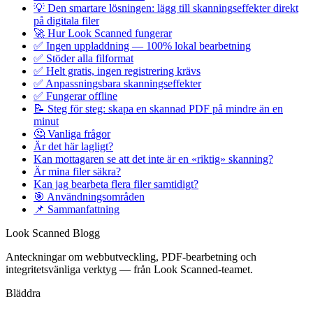
💡 Den smartare lösningen: lägg till skanningseffekter direkt
på digitala filer
🚀 Hur Look Scanned fungerar
✅ Ingen uppladdning — 100% lokal bearbetning
✅ Stöder alla filformat
✅ Helt gratis, ingen registrering krävs
✅ Anpassningsbara skanningseffekter
✅ Fungerar offline
📝 Steg för steg: skapa en skannad PDF på mindre än en
minut
🤔 Vanliga frågor
Är det här lagligt?
Kan mottagaren se att det inte är en «riktig» skanning?
Är mina filer säkra?
Kan jag bearbeta flera filer samtidigt?
🎯 Användningsområden
📌 Sammanfattning
Look Scanned Blogg
Anteckningar om webbutveckling, PDF-bearbetning och
integritetsvänliga verktyg — från Look Scanned-teamet.
Bläddra