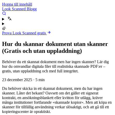
Hoppa till innehåll
Look Scanned Blogg
Prova Look Scanned gratis
Hur du skannar dokument utan skanner
(Gratis och utan uppladdning)
Behöver du ett skannat dokument men har ingen skanner? Lär dig
hur du omvandlar digitala filer till realistiska skannade PDF:er –
gratis, utan uppladdning och med full integritet.
23 december 2025
·
5 min
Du behöver skicka in ett skannat dokument, men du har ingen
skanner. Låter det bekant? Oavsett om det gäller ett signerat
kontrakt, en ansökningsblankett eller kvitton för utlägg, kräver
många institutioner fortfarande «skannade kopior». Men att köpa en
skanner för tillfällig användning verkar slösaktigt, och att gå till ett
kopieringscenter är opraktiskt.