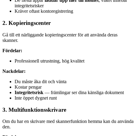
De flesta appar
laddar upp filer till molnet
, vilket innebär
integritetsrisker
Kräver oftast kontoregistrering
2. Kopieringscenter
Gå till ett närliggande kopieringscenter för att använda deras
skanner.
Fördelar:
Professionell utrustning, hög kvalitet
Nackdelar:
Du måste åka dit och vänta
Kostar pengar
Integritetsrisk
— främlingar ser dina känsliga dokument
Inte öppet dygnet runt
3. Multifunktionsskrivare
Om du har en skrivare med skannerfunktion hemma kan du använda
den.