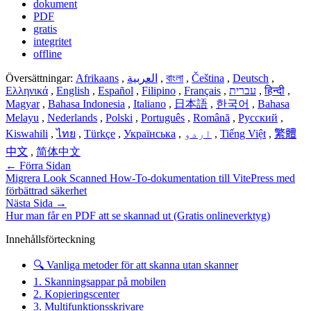
dokument
PDF
gratis
integritet
offline
Översättningar:
Afrikaans
,
العربية
,
বাংলা
,
Čeština
,
Deutsch
,
Ελληνικά
,
English
,
Español
,
Filipino
,
Français
,
עברית
,
हिन्दी
,
Magyar
,
Bahasa Indonesia
,
Italiano
,
日本語
,
한국어
,
Bahasa
Melayu
,
Nederlands
,
Polski
,
Português
,
Română
,
Русский
,
Kiswahili
,
ไทย
,
Türkçe
,
Українська
,
اردو
,
Tiếng Việt
,
繁體
中文
,
简体中文
←
Förra Sidan
Migrera Look Scanned How-To-dokumentation till VitePress med
förbättrad säkerhet
Nästa Sida
→
Hur man får en PDF att se skannad ut (Gratis onlineverktyg)
Innehållsförteckning
🔍 Vanliga metoder för att skanna utan skanner
1. Skanningsappar på mobilen
2. Kopieringscenter
3. Multifunktionsskrivare