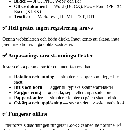
Bilder
— JPG, PNG, WebP och fler
Office-dokument
— Word (DOCX), PowerPoint (PPTX),
Excel (XLSX)
Textfiler
— Markdown, HTML, TXT, RTF
✅ Helt gratis, ingen registrering krävs
Öppna webbplatsen och börja direkt. Inget konto att skapa, inga
prenumerationer, inga dolda kostnader.
✅ Anpassningsbara skanningseffekter
Justera olika parametrar för ett autentiskt resultat:
Rotation och lutning
— simulerar papper som ligger lite
snett
Brus och korn
— lägger till typiska skannerartefakter
Färgjustering
— gråskala, sepia eller anpassade toner
Papperskanter
— simulerar kanterna på en skannad sida
Oskärpa och upplösning
— styr graden av «skannad» look
✅ Fungerar offline
Efter första sidladdningen fungerar Look Scanned helt offline. På