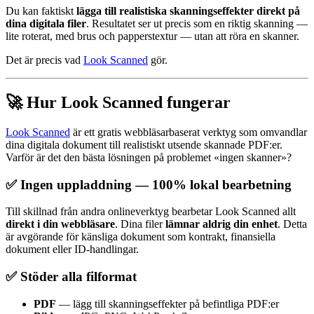
Du kan faktiskt
lägga till realistiska skanningseffekter direkt på
dina digitala filer
. Resultatet ser ut precis som en riktig skanning —
lite roterat, med brus och papperstextur — utan att röra en skanner.
Det är precis vad
Look Scanned
gör.
🚀 Hur Look Scanned fungerar
Look Scanned
är ett gratis webbläsarbaserat verktyg som omvandlar
dina digitala dokument till realistiskt utsende skannade PDF:er.
Varför är det den bästa lösningen på problemet «ingen skanner»?
✅ Ingen uppladdning — 100% lokal bearbetning
Till skillnad från andra onlineverktyg bearbetar Look Scanned allt
direkt i din webbläsare
. Dina filer
lämnar aldrig din enhet
. Detta
är avgörande för känsliga dokument som kontrakt, finansiella
dokument eller ID-handlingar.
✅ Stöder alla filformat
PDF
— lägg till skanningseffekter på befintliga PDF:er