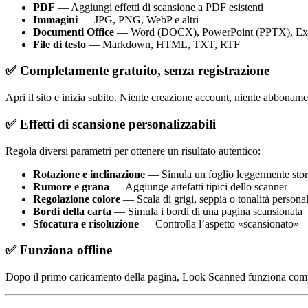
PDF
— Aggiungi effetti di scansione a PDF esistenti
Immagini
— JPG, PNG, WebP e altri
Documenti Office
— Word (DOCX), PowerPoint (PPTX), Ex
File di testo
— Markdown, HTML, TXT, RTF
✅ Completamente gratuito, senza registrazione
Apri il sito e inizia subito. Niente creazione account, niente abbonamen
✅ Effetti di scansione personalizzabili
Regola diversi parametri per ottenere un risultato autentico:
Rotazione e inclinazione
— Simula un foglio leggermente stor
Rumore e grana
— Aggiunge artefatti tipici dello scanner
Regolazione colore
— Scala di grigi, seppia o tonalità personal
Bordi della carta
— Simula i bordi di una pagina scansionata
Sfocatura e risoluzione
— Controlla l’aspetto «scansionato»
✅ Funziona offline
Dopo il primo caricamento della pagina, Look Scanned funziona comp