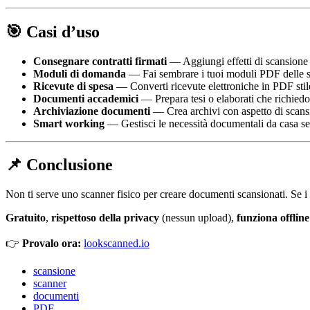
🎯 Casi d’uso
Consegnare contratti firmati
— Aggiungi effetti di scansione 
Moduli di domanda
— Fai sembrare i tuoi moduli PDF delle sc
Ricevute di spesa
— Converti ricevute elettroniche in PDF stil
Documenti accademici
— Prepara tesi o elaborati che richied
Archiviazione documenti
— Crea archivi con aspetto di scan
Smart working
— Gestisci le necessità documentali da casa sen
📌 Conclusione
Non ti serve uno scanner fisico per creare documenti scansionati. Se i tu
Gratuito
,
rispettoso della privacy
(nessun upload),
funziona offline
👉
Provalo ora:
lookscanned.io
scansione
scanner
documenti
PDF