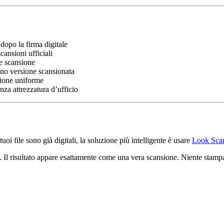
dopo la firma digitale
ansioni ufficiali
e scansione
ono versione scansionata
sione uniforme
za attrezzatura d’ufficio
oi file sono già digitali, la soluzione più intelligente è usare
Look Sca
. Il risultato appare esattamente come una vera scansione. Niente stamp