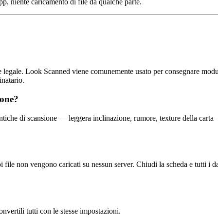
pp, niente caricamento di file da qualche parte.
nte legale. Look Scanned viene comunemente usato per consegnare moduli,
inatario.
ione?
iche di scansione — leggera inclinazione, rumore, texture della carta — 
ile non vengono caricati su nessun server. Chiudi la scheda e tutti i d
vertili tutti con le stesse impostazioni.