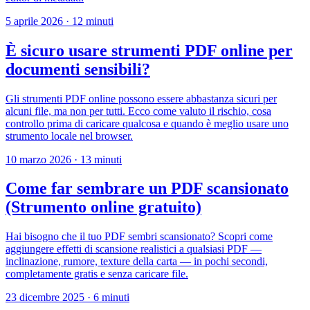
5 aprile 2026
·
12 minuti
È sicuro usare strumenti PDF online per
documenti sensibili?
Gli strumenti PDF online possono essere abbastanza sicuri per
alcuni file, ma non per tutti. Ecco come valuto il rischio, cosa
controllo prima di caricare qualcosa e quando è meglio usare uno
strumento locale nel browser.
10 marzo 2026
·
13 minuti
Come far sembrare un PDF scansionato
(Strumento online gratuito)
Hai bisogno che il tuo PDF sembri scansionato? Scopri come
aggiungere effetti di scansione realistici a qualsiasi PDF —
inclinazione, rumore, texture della carta — in pochi secondi,
completamente gratis e senza caricare file.
23 dicembre 2025
·
6 minuti