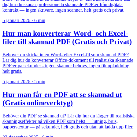
dig hur du skapar professionella skannade PDF:er från digitala
kontrakt — ingen skrivare, ingen scanner, helt gratis och privat.
5 januari 2026
·
6 min
Hur man konverterar Word- och Excel-
filer till skannad PDF (Gratis och Privat)
Behover du skicka in en Word- eller Excel-fil som skannad PDF?
Lar dig hur du konverterar Office-dokument till realistiska skannade
PDF:er pa sekunder - ingen skanner behovs, ingen filuppladdning,
helt gratis.
5 januari 2026
·
5 min
Hur man får en PDF att se skannad ut
(Gratis onlineverktyg)
Behöver din PDF se skannad ut? Lär dig hur du lägger till realistiska
skanningseffekter på vilken PDF som helst — lutning, brus,
papperstextur — på sekunder, helt gratis och utan att ladda upp filer.