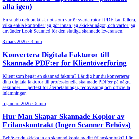
alla igen)
En snabb och praktisk notis om varför svarta rutor i PDF kan fallera,
vilka enkla kontroller jag gör innan jag skickar något, och varför jag
använder Look Scanned för den slutliga skannade leveransen.
3 mars 2026
·
3 min
Konvertera Digitala Fakturor till
Skannade PDF:er för Klientöverföring
Klient som begär en skannad faktura? Lär dig hur du konverterar
dina digitala fakturor till professionella skannade PDF:er på några
sekunder — perfekt för återbetalningar, redovisning och officiella
inlämningar.
5 januari 2026
·
6 min
Hur Man Skapar Skannade Kopior av
Frilanskontrakt (Ingen Scanner Behövs)
Behöver du skicka in en skannad kopia av ditt frilanskontrakt? Lär