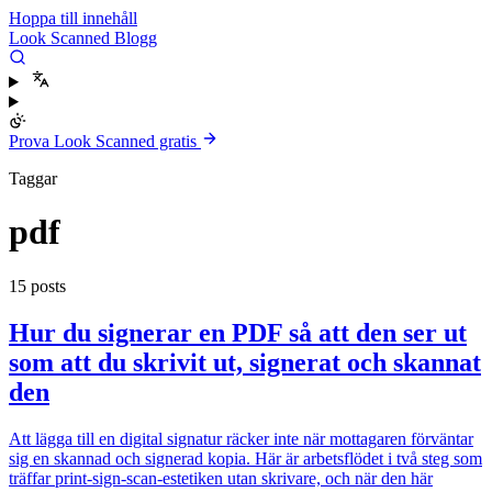
Hoppa till innehåll
Look Scanned Blogg
Prova Look Scanned gratis
Taggar
pdf
15 posts
Hur du signerar en PDF så att den ser ut
som att du skrivit ut, signerat och skannat
den
Att lägga till en digital signatur räcker inte när mottagaren förväntar
sig en skannad och signerad kopia. Här är arbetsflödet i två steg som
träffar print-sign-scan-estetiken utan skrivare, och när den här