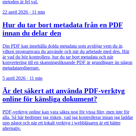
metoden är fel val.
22 april 2026
·
11 min
Hur du tar bort metadata från en PDF
innan du delar den
Din PDF kan innehålla dolda metadata som avslöjar vem du är,
vilken programvara du använde och när du arbetade med den. Här
är vad du bör kontrollera, hur du tar bort metadata och när
konvertering till en skanningsliknande PDF är grundligare än någon
metadataredigerare.
5 april 2026
·
11 min
Är det säkert att använda PDF-verktyg
online för känsliga dokument?
PDF-verktyg online kan vara säkra nog för vissa filer, men inte för
alla. Så här bedömer jag risken, vad jag kontrollerar innan jag laddar
upp något och när ett lokalt verktyg i webbläsaren är ett bättre
alternativ.