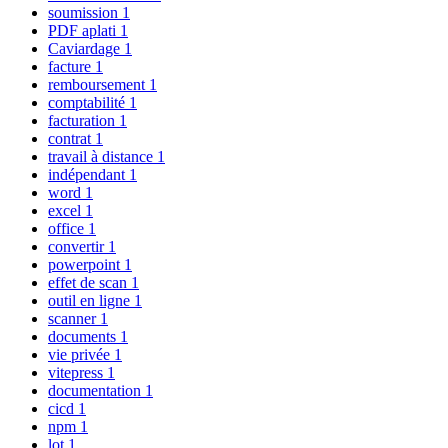
soumission
1
PDF aplati
1
Caviardage
1
facture
1
remboursement
1
comptabilité
1
facturation
1
contrat
1
travail à distance
1
indépendant
1
word
1
excel
1
office
1
convertir
1
powerpoint
1
effet de scan
1
outil en ligne
1
scanner
1
documents
1
vie privée
1
vitepress
1
documentation
1
cicd
1
npm
1
lot
1