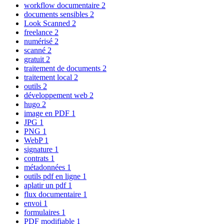
workflow documentaire
2
documents sensibles
2
Look Scanned
2
freelance
2
numérisé
2
scanné
2
gratuit
2
traitement de documents
2
traitement local
2
outils
2
développement web
2
hugo
2
image en PDF
1
JPG
1
PNG
1
WebP
1
signature
1
contrats
1
métadonnées
1
outils pdf en ligne
1
aplatir un pdf
1
flux documentaire
1
envoi
1
formulaires
1
PDF modifiable
1