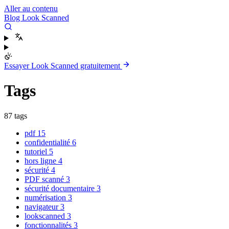
Aller au contenu
Blog Look Scanned
Essayer Look Scanned gratuitement
Tags
87 tags
pdf
15
confidentialité
6
tutoriel
5
hors ligne
4
sécurité
4
PDF scanné
3
sécurité documentaire
3
numérisation
3
navigateur
3
lookscanned
3
fonctionnalités
3