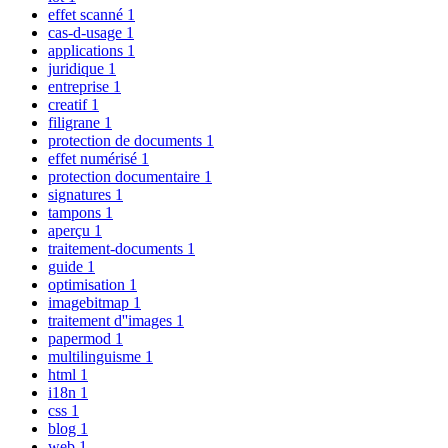
effet scanné
1
cas-d-usage
1
applications
1
juridique
1
entreprise
1
creatif
1
filigrane
1
protection de documents
1
effet numérisé
1
protection documentaire
1
signatures
1
tampons
1
aperçu
1
traitement-documents
1
guide
1
optimisation
1
imagebitmap
1
traitement d''images
1
papermod
1
multilinguisme
1
html
1
i18n
1
css
1
blog
1
web
1