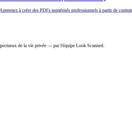
 Apprenez à créer des PDFs numérisés professionnels à partir de contrat
espectueux de la vie privée — par l'équipe Look Scanned.