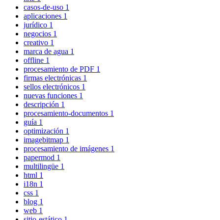
casos-de-uso
1
aplicaciones
1
jurídico
1
negocios
1
creativo
1
marca de agua
1
offline
1
procesamiento de PDF
1
firmas electrónicas
1
sellos electrónicos
1
nuevas funciones
1
descripción
1
procesamiento-documentos
1
guía
1
optimización
1
imagebitmap
1
procesamiento de imágenes
1
papermod
1
multilingüe
1
html
1
i18n
1
css
1
blog
1
web
1
sitio-estático
1