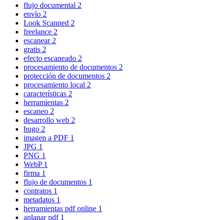
flujo documental
2
envío
2
Look Scanned
2
freelance
2
escanear
2
gratis
2
efecto escaneado
2
procesamiento de documentos
2
protección de documentos
2
procesamiento local
2
características
2
herramientas
2
escaneo
2
desarrollo web
2
hugo
2
imagen a PDF
1
JPG
1
PNG
1
WebP
1
firma
1
flujo de documentos
1
contratos
1
metadatos
1
herramientas pdf online
1
aplanar pdf
1