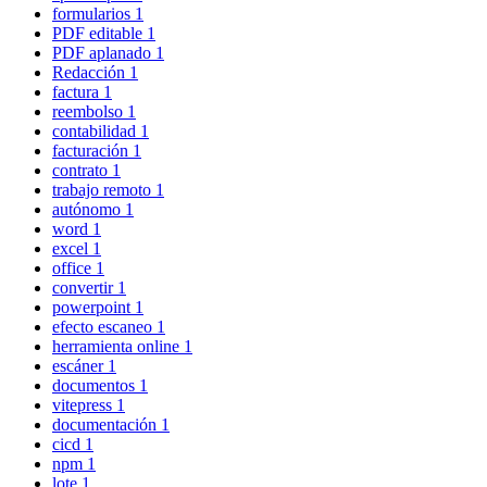
formularios
1
PDF editable
1
PDF aplanado
1
Redacción
1
factura
1
reembolso
1
contabilidad
1
facturación
1
contrato
1
trabajo remoto
1
autónomo
1
word
1
excel
1
office
1
convertir
1
powerpoint
1
efecto escaneo
1
herramienta online
1
escáner
1
documentos
1
vitepress
1
documentación
1
cicd
1
npm
1
lote
1