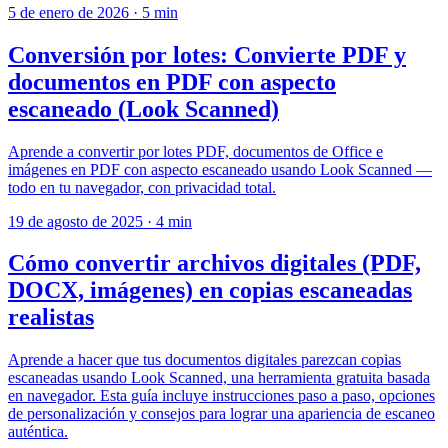
5 de enero de 2026
·
5 min
Conversión por lotes: Convierte PDF y
documentos en PDF con aspecto
escaneado (Look Scanned)
Aprende a convertir por lotes PDF, documentos de Office e
imágenes en PDF con aspecto escaneado usando Look Scanned —
todo en tu navegador, con privacidad total.
19 de agosto de 2025
·
4 min
Cómo convertir archivos digitales (PDF,
DOCX, imágenes) en copias escaneadas
realistas
Aprende a hacer que tus documentos digitales parezcan copias
escaneadas usando Look Scanned, una herramienta gratuita basada
en navegador. Esta guía incluye instrucciones paso a paso, opciones
de personalización y consejos para lograr una apariencia de escaneo
auténtica.