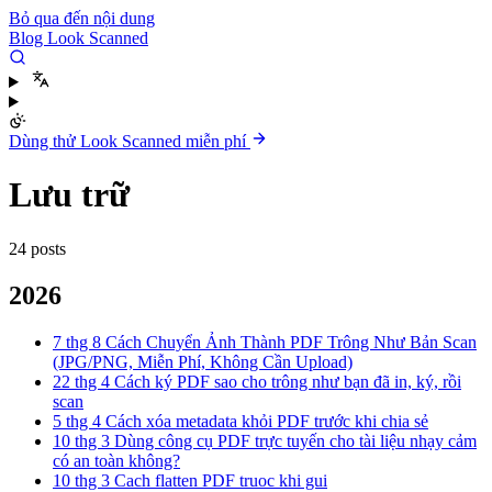
Bỏ qua đến nội dung
Blog Look Scanned
Dùng thử Look Scanned miễn phí
Lưu trữ
24 posts
2026
7 thg 8
Cách Chuyển Ảnh Thành PDF Trông Như Bản Scan
(JPG/PNG, Miễn Phí, Không Cần Upload)
22 thg 4
Cách ký PDF sao cho trông như bạn đã in, ký, rồi
scan
5 thg 4
Cách xóa metadata khỏi PDF trước khi chia sẻ
10 thg 3
Dùng công cụ PDF trực tuyến cho tài liệu nhạy cảm
có an toàn không?
10 thg 3
Cach flatten PDF truoc khi gui