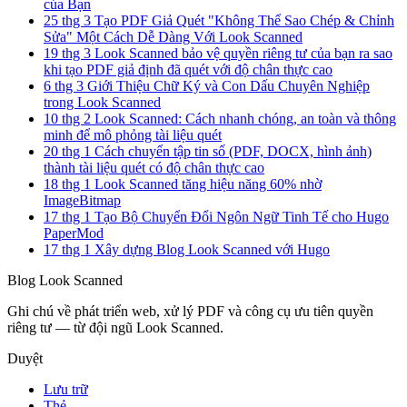
của Bạn
25 thg 3
Tạo PDF Giả Quét "Không Thể Sao Chép & Chỉnh
Sửa" Một Cách Dễ Dàng Với Look Scanned
19 thg 3
Look Scanned bảo vệ quyền riêng tư của bạn ra sao
khi tạo PDF giả định đã quét với độ chân thực cao
6 thg 3
Giới Thiệu Chữ Ký và Con Dấu Chuyên Nghiệp
trong Look Scanned
10 thg 2
Look Scanned: Cách nhanh chóng, an toàn và thông
minh để mô phỏng tài liệu quét
20 thg 1
Cách chuyển tập tin số (PDF, DOCX, hình ảnh)
thành tài liệu quét có độ chân thực cao
18 thg 1
Look Scanned tăng hiệu năng 60% nhờ
ImageBitmap
17 thg 1
Tạo Bộ Chuyển Đổi Ngôn Ngữ Tinh Tế cho Hugo
PaperMod
17 thg 1
Xây dựng Blog Look Scanned với Hugo
Blog Look Scanned
Ghi chú về phát triển web, xử lý PDF và công cụ ưu tiên quyền
riêng tư — từ đội ngũ Look Scanned.
Duyệt
Lưu trữ
Thẻ