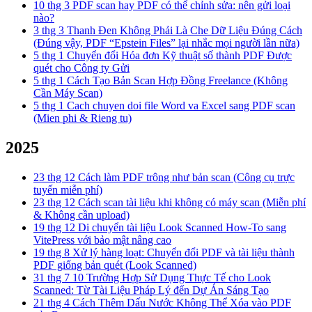
10 thg 3
PDF scan hay PDF có thể chỉnh sửa: nên gửi loại
nào?
3 thg 3
Thanh Đen Không Phải Là Che Dữ Liệu Đúng Cách
(Đúng vậy, PDF “Epstein Files” lại nhắc mọi người lần nữa)
5 thg 1
Chuyển đổi Hóa đơn Kỹ thuật số thành PDF Được
quét cho Công ty Gửi
5 thg 1
Cách Tạo Bản Scan Hợp Đồng Freelance (Không
Cần Máy Scan)
5 thg 1
Cach chuyen doi file Word va Excel sang PDF scan
(Mien phi & Rieng tu)
2025
23 thg 12
Cách làm PDF trông như bản scan (Công cụ trực
tuyến miễn phí)
23 thg 12
Cách scan tài liệu khi không có máy scan (Miễn phí
& Không cần upload)
19 thg 12
Di chuyển tài liệu Look Scanned How-To sang
VitePress với bảo mật nâng cao
19 thg 8
Xử lý hàng loạt: Chuyển đổi PDF và tài liệu thành
PDF giống bản quét (Look Scanned)
31 thg 7
10 Trường Hợp Sử Dụng Thực Tế cho Look
Scanned: Từ Tài Liệu Pháp Lý đến Dự Án Sáng Tạo
21 thg 4
Cách Thêm Dấu Nước Không Thể Xóa vào PDF