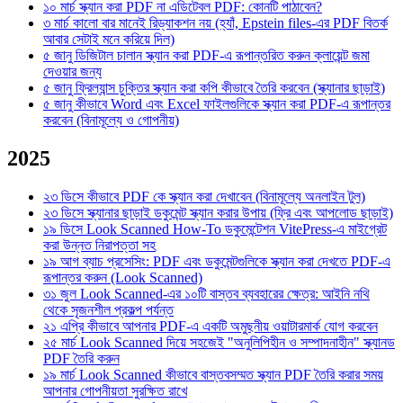
১০ মার্চ
স্ক্যান করা PDF না এডিটেবল PDF: কোনটি পাঠাবেন?
৩ মার্চ
কালো বার মানেই রিড্যাকশন নয় (হ্যাঁ, Epstein files-এর PDF বিতর্ক
আবার সেটাই মনে করিয়ে দিল)
৫ জানু
ডিজিটাল চালান স্ক্যান করা PDF-এ রূপান্তরিত করুন ক্লায়েন্ট জমা
দেওয়ার জন্য
৫ জানু
ফ্রিল্যান্স চুক্তির স্ক্যান করা কপি কীভাবে তৈরি করবেন (স্ক্যানার ছাড়াই)
৫ জানু
কীভাবে Word এবং Excel ফাইলগুলিকে স্ক্যান করা PDF-এ রূপান্তর
করবেন (বিনামূল্যে ও গোপনীয়)
2025
২৩ ডিসে
কীভাবে PDF কে স্ক্যান করা দেখাবেন (বিনামূল্যে অনলাইন টুল)
২৩ ডিসে
স্ক্যানার ছাড়াই ডকুমেন্ট স্ক্যান করার উপায় (ফ্রি এবং আপলোড ছাড়াই)
১৯ ডিসে
Look Scanned How-To ডকুমেন্টেশন VitePress-এ মাইগ্রেট
করা উন্নত নিরাপত্তা সহ
১৯ আগ
ব্যাচ প্রসেসিং: PDF এবং ডকুমেন্টগুলিকে স্ক্যান করা দেখতে PDF-এ
রূপান্তর করুন (Look Scanned)
৩১ জুল
Look Scanned-এর ১০টি বাস্তব ব্যবহারের ক্ষেত্র: আইনি নথি
থেকে সৃজনশীল প্রকল্প পর্যন্ত
২১ এপ্রি
কীভাবে আপনার PDF-এ একটি অমুছনীয় ওয়াটারমার্ক যোগ করবেন
২৫ মার্চ
Look Scanned দিয়ে সহজেই "অনুলিপিহীন ও সম্পাদনাহীন" স্ক্যানড
PDF তৈরি করুন
১৯ মার্চ
Look Scanned কীভাবে বাস্তবসম্মত স্ক্যান PDF তৈরি করার সময়
আপনার গোপনীয়তা সুরক্ষিত রাখে