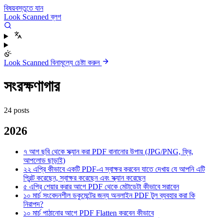
বিষয়বস্তুতে যান
Look Scanned ব্লগ
Look Scanned বিনামূল্যে চেষ্টা করুন
সংরক্ষণাগার
24 posts
2026
৭ আগ
ছবি থেকে স্ক্যান করা PDF বানানোর উপায় (JPG/PNG, ফ্রি,
আপলোড ছাড়াই)
২২ এপ্রি
কীভাবে একটি PDF-এ স্বাক্ষর করবেন যাতে দেখায় যে আপনি এটি
প্রিন্ট করেছেন, স্বাক্ষর করেছেন এবং স্ক্যান করেছেন
৫ এপ্রি
শেয়ার করার আগে PDF থেকে মেটাডেটা কীভাবে সরাবেন
১০ মার্চ
সংবেদনশীল ডকুমেন্টের জন্য অনলাইন PDF টুল ব্যবহার করা কি
নিরাপদ?
১০ মার্চ
পাঠানোর আগে PDF Flatten করবেন কীভাবে