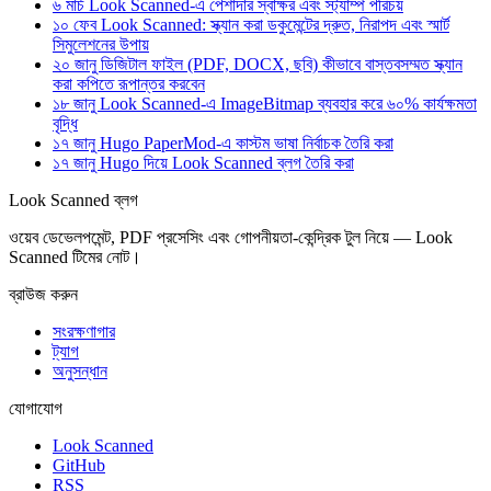
৬ মার্চ
Look Scanned-এ পেশাদার স্বাক্ষর এবং স্ট্যাম্প পরিচয়
১০ ফেব
Look Scanned: স্ক্যান করা ডকুমেন্টের দ্রুত, নিরাপদ এবং স্মার্ট
সিমুলেশনের উপায়
২০ জানু
ডিজিটাল ফাইল (PDF, DOCX, ছবি) কীভাবে বাস্তবসম্মত স্ক্যান
করা কপিতে রূপান্তর করবেন
১৮ জানু
Look Scanned-এ ImageBitmap ব্যবহার করে ৬০% কার্যক্ষমতা
বৃদ্ধি
১৭ জানু
Hugo PaperMod-এ কাস্টম ভাষা নির্বাচক তৈরি করা
১৭ জানু
Hugo দিয়ে Look Scanned ব্লগ তৈরি করা
Look Scanned ব্লগ
ওয়েব ডেভেলপমেন্ট, PDF প্রসেসিং এবং গোপনীয়তা-কেন্দ্রিক টুল নিয়ে — Look
Scanned টিমের নোট।
ব্রাউজ করুন
সংরক্ষণাগার
ট্যাগ
অনুসন্ধান
যোগাযোগ
Look Scanned
GitHub
RSS