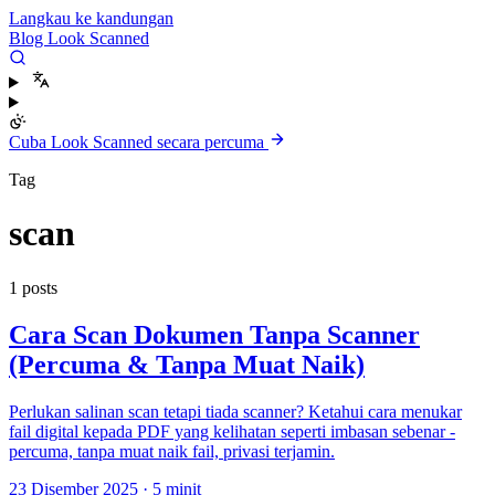
Langkau ke kandungan
Blog Look Scanned
Cuba Look Scanned secara percuma
Tag
scan
1 posts
Cara Scan Dokumen Tanpa Scanner
(Percuma & Tanpa Muat Naik)
Perlukan salinan scan tetapi tiada scanner? Ketahui cara menukar
fail digital kepada PDF yang kelihatan seperti imbasan sebenar -
percuma, tanpa muat naik fail, privasi terjamin.
23 Disember 2025
·
5 minit