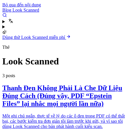
Bỏ qua đến nội dung
Blog Look Scanned
Dùng thử Look Scanned miễn phí
Thẻ
Look Scanned
3 posts
Thanh Đen Không Phải Là Che Dữ Liệu
Đúng Cách (Đúng vậy, PDF “Epstein
Files” lại nhắc mọi người lần nữa)
Một ghi chú ngắn, thực tế về lý do các ô đen trong PDF có thể thất
bại, các bước kiểm tra đơn giản tôi làm trước khi gửi, và vì sao tôi
dùng Look Scanned cho bản phát hành cuối kiểu scan.