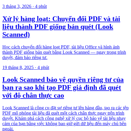
3 tháng 3, 2026
·
4 phút
Xử lý hàng loạt: Chuyển đổi PDF và tài
liệu thành PDF giống bản quét (Look
Scanned)
Học cách chuyển đổi hàng loạt PDF, tài liệu Office và hình ảnh
thành PDF giống bản quét bằng Look Scanned — ngay trong trình
duyệt, đảm bảo riêng tư.
19 tháng 8, 2025
·
4 phút
Look Scanned bảo vệ quyền riêng tư của
bạn ra sao khi tạo PDF giả định đã quét
với độ chân thực cao
Look Scanned là công cụ đặt sự riêng tư lên hàng đầu, tạo ra các tệp
PDF mô phỏng tài liệu đã quét một cách chân thực ngay trên trình
duyệt. Khám phá cách công nghệ xử lý cục bộ bảo vệ tài liệu nhạy
cảm của bạn bằng việc không bao giờ gửi dữ liệu đến máy chủ bên
ngoài.