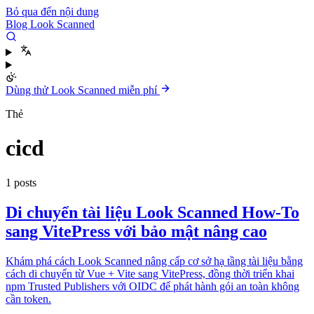
Bỏ qua đến nội dung
Blog Look Scanned
Dùng thử Look Scanned miễn phí
Thẻ
cicd
1 posts
Di chuyển tài liệu Look Scanned How-To
sang VitePress với bảo mật nâng cao
Khám phá cách Look Scanned nâng cấp cơ sở hạ tầng tài liệu bằng
cách di chuyển từ Vue + Vite sang VitePress, đồng thời triển khai
npm Trusted Publishers với OIDC để phát hành gói an toàn không
cần token.