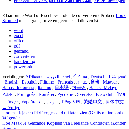
Hoe een niet-verwijderbaar watermerk aan je PDF toevoegen
Klaar om je Word of Excel bestanden te converteren? Probeer
Look
Scanned
nu — gratis, privé en geen installatie vereist.
word
excel
office
pdf
gescand
converteren
handleiding
powerpoint
Vertalingen:
Afrikaans
,
العربية
,
বাংলা
,
Čeština
,
Deutsch
,
Ελληνικά
,
English
,
Español
,
Filipino
,
Français
,
עברית
,
हिन्दी
,
Magyar
,
Bahasa Indonesia
,
Italiano
,
日本語
,
한국어
,
Bahasa Melayu
,
Polski
,
Português
,
Română
,
Русский
,
Svenska
,
Kiswahili
,
ไทย
,
Türkçe
,
Українська
,
اردو
,
Tiếng Việt
,
繁體中文
,
简体中文
←
Vorige
Hoe maak je een PDF er gescand uit laten zien (Gratis online tool)
Volgende
→
Hoe Maak Je Gescande Kopieën van Freelance Contracten (Zonder
Scanner)