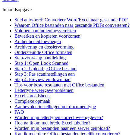
Inhoudsopgave
Snel antwoord: Converteer Word/Excel naar gescande PDF
Waarom Office bestanden naar gescande PDFs converteren?
Voldoen aan indieningsvereisten
Bewerken en kopiëren voorkomen
Authenticiteit toevoegen
Archivering en dossiervorming
Ondersteunde Office formaten
Stap-voor-stap handleiding
Stap 1: Open Look Scanned
Stap 2: Upload je Office bestand
Stap 3: Pas scaninstellingen aan
Stap 4: Preview en download
Tips voor beste resultaten met Office bestanden
Lettertype weergaveproblemen
Excel spreadsheets
Complexe opmaak
Aanbevolen instellingen per documenttype
FAQ
Worden mijn lettertypen correct weergegeven?
Hoe ga ik om met brede Excel tabellen?
Worden mijn bestanden naar een server geüpload?
Kan ik meerdere Office bestanden tegelijk converteren?