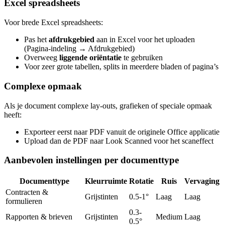
Excel spreadsheets
Voor brede Excel spreadsheets:
Pas het
afdrukgebied
aan in Excel voor het uploaden
(Pagina-indeling → Afdrukgebied)
Overweeg
liggende oriëntatie
te gebruiken
Voor zeer grote tabellen, splits in meerdere bladen of pagina’s
Complexe opmaak
Als je document complexe lay-outs, grafieken of speciale opmaak
heeft:
Exporteer eerst naar PDF vanuit de originele Office applicatie
Upload dan de PDF naar Look Scanned voor het scaneffect
Aanbevolen instellingen per documenttype
Documenttype
Kleurruimte
Rotatie
Ruis
Vervaging
Contracten &
Grijstinten
0.5-1°
Laag
Laag
formulieren
0.3-
Rapporten & brieven
Grijstinten
Medium
Laag
0.5°