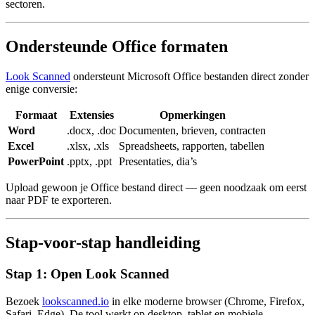
sectoren.
Ondersteunde Office formaten
Look Scanned
ondersteunt Microsoft Office bestanden direct zonder
enige conversie:
Formaat
Extensies
Opmerkingen
Word
.docx, .doc
Documenten, brieven, contracten
Excel
.xlsx, .xls
Spreadsheets, rapporten, tabellen
PowerPoint
.pptx, .ppt
Presentaties, dia’s
Upload gewoon je Office bestand direct — geen noodzaak om eerst
naar PDF te exporteren.
Stap-voor-stap handleiding
Stap 1: Open Look Scanned
Bezoek
lookscanned.io
in elke moderne browser (Chrome, Firefox,
Safari, Edge). De tool werkt op desktop, tablet en mobiele