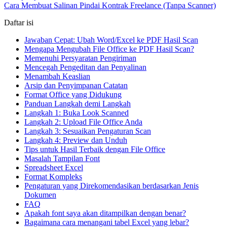
Cara Membuat Salinan Pindai Kontrak Freelance (Tanpa Scanner)
Daftar isi
Jawaban Cepat: Ubah Word/Excel ke PDF Hasil Scan
Mengapa Mengubah File Office ke PDF Hasil Scan?
Memenuhi Persyaratan Pengiriman
Mencegah Pengeditan dan Penyalinan
Menambah Keaslian
Arsip dan Penyimpanan Catatan
Format Office yang Didukung
Panduan Langkah demi Langkah
Langkah 1: Buka Look Scanned
Langkah 2: Upload File Office Anda
Langkah 3: Sesuaikan Pengaturan Scan
Langkah 4: Preview dan Unduh
Tips untuk Hasil Terbaik dengan File Office
Masalah Tampilan Font
Spreadsheet Excel
Format Kompleks
Pengaturan yang Direkomendasikan berdasarkan Jenis
Dokumen
FAQ
Apakah font saya akan ditampilkan dengan benar?
Bagaimana cara menangani tabel Excel yang lebar?