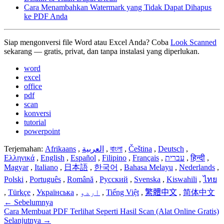
Cara Menambahkan Watermark yang Tidak Dapat Dihapus
ke PDF Anda
Siap mengonversi file Word atau Excel Anda? Coba
Look Scanned
sekarang — gratis, privat, dan tanpa instalasi yang diperlukan.
word
excel
office
pdf
scan
konversi
tutorial
powerpoint
Terjemahan:
Afrikaans
,
العربية
,
বাংলা
,
Čeština
,
Deutsch
,
Ελληνικά
,
English
,
Español
,
Filipino
,
Français
,
עברית
,
हिन्दी
,
Magyar
,
Italiano
,
日本語
,
한국어
,
Bahasa Melayu
,
Nederlands
,
Polski
,
Português
,
Română
,
Русский
,
Svenska
,
Kiswahili
,
ไทย
,
Türkçe
,
Українська
,
اردو
,
Tiếng Việt
,
繁體中文
,
简体中文
←
Sebelumnya
Cara Membuat PDF Terlihat Seperti Hasil Scan (Alat Online Gratis)
Selanjutnya
→