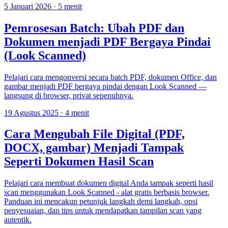
5 Januari 2026
·
5 menit
Pemrosesan Batch: Ubah PDF dan
Dokumen menjadi PDF Bergaya Pindai
(Look Scanned)
Pelajari cara mengonversi secara batch PDF, dokumen Office, dan
gambar menjadi PDF bergaya pindai dengan Look Scanned —
langsung di browser, privat sepenuhnya.
19 Agustus 2025
·
4 menit
Cara Mengubah File Digital (PDF,
DOCX, gambar) Menjadi Tampak
Seperti Dokumen Hasil Scan
Pelajari cara membuat dokumen digital Anda tampak seperti hasil
scan menggunakan Look Scanned - alat gratis berbasis browser.
Panduan ini mencakup petunjuk langkah demi langkah, opsi
penyesuaian, dan tips untuk mendapatkan tampilan scan yang
autentik.