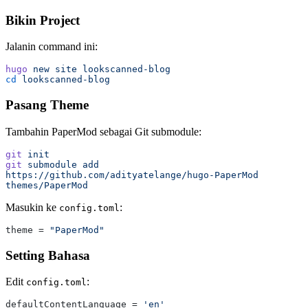
Bikin Project
Jalanin command ini:
hugo
 new
 site
 lookscanned-blog
cd
 lookscanned-blog
Pasang Theme
Tambahin PaperMod sebagai Git submodule:
git
 init
git
 submodule
 add
https://github.com/adityatelange/hugo-PaperMod
themes/PaperMod
Masukin ke
:
config.toml
theme = 
"PaperMod"
Setting Bahasa
Edit
:
config.toml
defaultContentLanguage = 
'en'