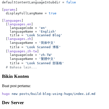
defaultContentLanguageInSubdir = 
false
[
params
]
  displayFullLangName = 
true
[
languages
]
  [
languages
.
en
]
    languageCode = 
'en'
    languageName = 
'English'
    title = 
'Look Scanned Blog'
  [
languages
.
zh
]
    languageName = 
'简体中文'
    title = 
'Look Scanned 博客'
  [
languages
.
zh-tw
]
    languageCode = 
'zh-TW'
    languageName = 
'繁體中文'
    title = 
'Look Scanned 部落格'
  # Bahasa lain...
Bikin Konten
Buat post pertama:
hugo
 new
 posts/build-blog-using-hugo/index.id.md
Dev Server