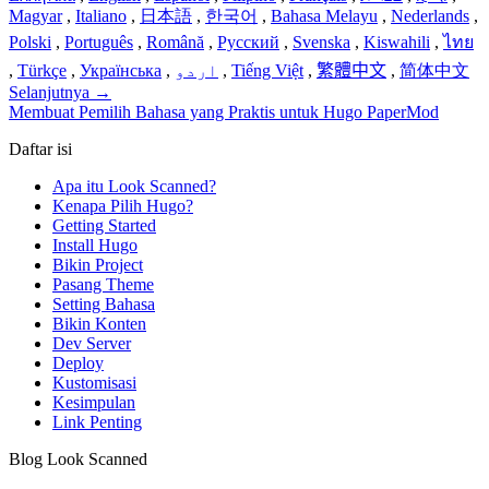
Magyar
,
Italiano
,
日本語
,
한국어
,
Bahasa Melayu
,
Nederlands
,
Polski
,
Português
,
Română
,
Русский
,
Svenska
,
Kiswahili
,
ไทย
,
Türkçe
,
Українська
,
اردو
,
Tiếng Việt
,
繁體中文
,
简体中文
Selanjutnya
→
Membuat Pemilih Bahasa yang Praktis untuk Hugo PaperMod
Daftar isi
Apa itu Look Scanned?
Kenapa Pilih Hugo?
Getting Started
Install Hugo
Bikin Project
Pasang Theme
Setting Bahasa
Bikin Konten
Dev Server
Deploy
Kustomisasi
Kesimpulan
Link Penting
Blog Look Scanned