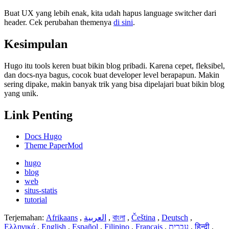
Buat UX yang lebih enak, kita udah hapus language switcher dari
header. Cek perubahan themenya
di sini
.
Kesimpulan
Hugo itu tools keren buat bikin blog pribadi. Karena cepet, fleksibel,
dan docs-nya bagus, cocok buat developer level berapapun. Makin
sering dipake, makin banyak trik yang bisa dipelajari buat bikin blog
yang unik.
Link Penting
Docs Hugo
Theme PaperMod
hugo
blog
web
situs-statis
tutorial
Terjemahan:
Afrikaans
,
العربية
,
বাংলা
,
Čeština
,
Deutsch
,
Ελληνικά
,
English
,
Español
,
Filipino
,
Français
,
עברית
,
हिन्दी
,