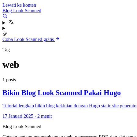
Lewati ke konten
Blog Look Scanned
Coba Look Scanned gratis
Tag
web
1 posts
Bikin Blog Look Scanned Pakai Hugo
Tutorial lengkap bikin blog kekinian dengan Hugo static site generato
17 Januari 2025
·
2 menit
Blog Look Scanned
Catatan tentang pengembangan web, pemrosesan PDF, dan alat yang