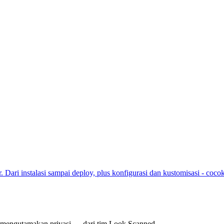
r. Dari instalasi sampai deploy, plus konfigurasi dan kustomisasi - coc
 mengutamakan privasi — dari tim Look Scanned.