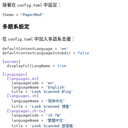
接著在
中設定：
config.toml
theme = 
"PaperMod"
多語系設定
在
中加入多語系支援：
config.toml
defaultContentLanguage = 
'en'
defaultContentLanguageInSubdir = 
false
[
params
]
  displayFullLangName = 
true
[
languages
]
  [
languages
.
en
]
    languageCode = 
'en'
    languageName = 
'English'
    title = 
'Look Scanned Blog'
  [
languages
.
zh
]
    languageName = 
'简体中文'
    title = 
'Look Scanned 博客'
  [
languages
.
zh-tw
]
    languageCode = 
'zh-TW'
    languageName = 
'繁體中文'
    title = 
'Look Scanned 部落格'