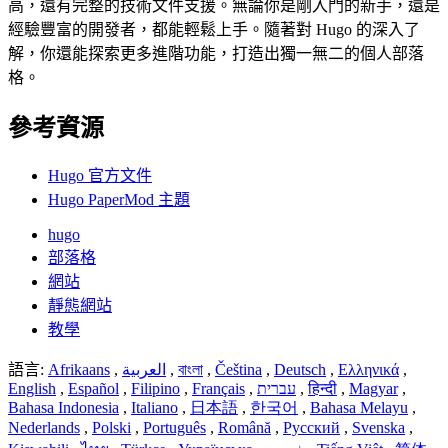
高，還有完整的技術文件支援。無論你是剛入門的新手，還是
經驗豐富的開發者，都能輕鬆上手。隨著對 Hugo 的深入了
解，你還能探索更多進階功能，打造出獨一無二的個人部落
格。
參考資源
Hugo 官方文件
Hugo PaperMod 主題
hugo
部落格
網站
靜態網站
教學
語言:
Afrikaans
,
العربية
,
বাংলা
,
Čeština
,
Deutsch
,
Ελληνικά
,
English
,
Español
,
Filipino
,
Français
,
עברית
,
हिन्दी
,
Magyar
,
Bahasa Indonesia
,
Italiano
,
日本語
,
한국어
,
Bahasa Melayu
,
Nederlands
,
Polski
,
Português
,
Română
,
Русский
,
Svenska
,