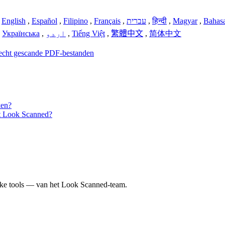
,
English
,
Español
,
Filipino
,
Français
,
עברית
,
हिन्दी
,
Magyar
,
Bahasa
,
Українська
,
اردو
,
Tiếng Việt
,
繁體中文
,
简体中文
nsecht gescande PDF-bestanden
ken?
t Look Scanned?
jke tools — van het Look Scanned-team.