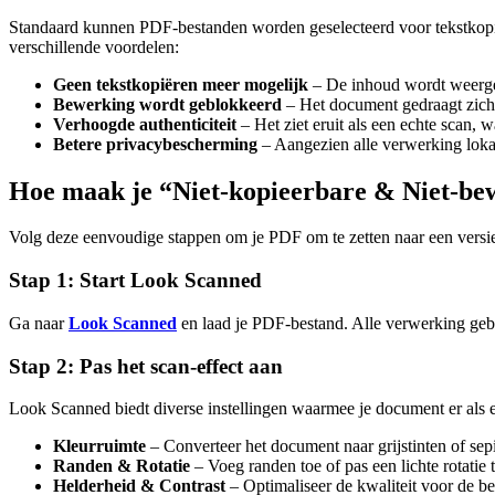
Standaard kunnen PDF-bestanden worden geselecteerd voor tekstkopië
verschillende voordelen:
Geen tekstkopiëren meer mogelijk
– De inhoud wordt weergege
Bewerking wordt geblokkeerd
– Het document gedraagt zich 
Verhoogde authenticiteit
– Het ziet eruit als een echte scan, w
Betere privacybescherming
– Aangezien alle verwerking lokaa
Hoe maak je “Niet-kopieerbare & Niet-b
Volg deze eenvoudige stappen om je PDF om te zetten naar een versi
Stap 1: Start Look Scanned
Ga naar
Look Scanned
en laad je PDF-bestand. Alle verwerking gebe
Stap 2: Pas het scan-effect aan
Look Scanned biedt diverse instellingen waarmee je document er als e
Kleurruimte
– Converteer het document naar grijstinten of sepia
Randen & Rotatie
– Voeg randen toe of pas een lichte rotati
Helderheid & Contrast
– Optimaliseer de kwaliteit voor de be