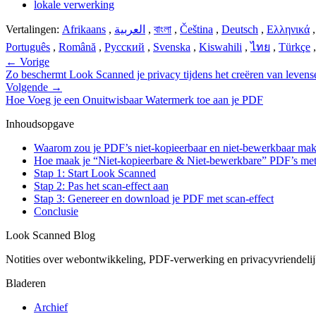
lokale verwerking
Vertalingen:
Afrikaans
,
العربية
,
বাংলা
,
Čeština
,
Deutsch
,
Ελληνικά
Português
,
Română
,
Русский
,
Svenska
,
Kiswahili
,
ไทย
,
Türkçe
←
Vorige
Zo beschermt Look Scanned je privacy tijdens het creëren van leve
Volgende
→
Hoe Voeg je een Onuitwisbaar Watermerk toe aan je PDF
Inhoudsopgave
Waarom zou je PDF’s niet-kopieerbaar en niet-bewerkbaar ma
Hoe maak je “Niet-kopieerbare & Niet-bewerkbare” PDF’s me
Stap 1: Start Look Scanned
Stap 2: Pas het scan-effect aan
Stap 3: Genereer en download je PDF met scan-effect
Conclusie
Look Scanned Blog
Notities over webontwikkeling, PDF-verwerking en privacyvriendeli
Bladeren
Archief