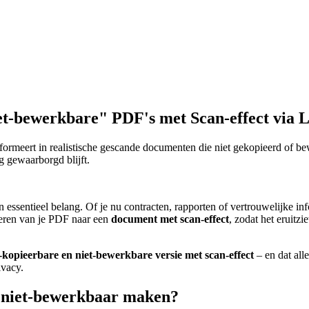
et-bewerkbare" PDF's met Scan-effect via 
formeert in realistische gescande documenten die niet gekopieerd of be
g gewaarborgd blijft.
 essentieel belang. Of je nu contracten, rapporten of vertrouwelijke i
rteren van je PDF naar een
document met scan-effect
, zodat het eruitz
t-kopieerbare en niet-bewerkbare versie met scan-effect
– en dat all
ivacy.
 niet-bewerkbaar maken?