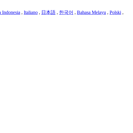
 Indonesia
,
Italiano
,
日本語
,
한국어
,
Bahasa Melayu
,
Polski
,