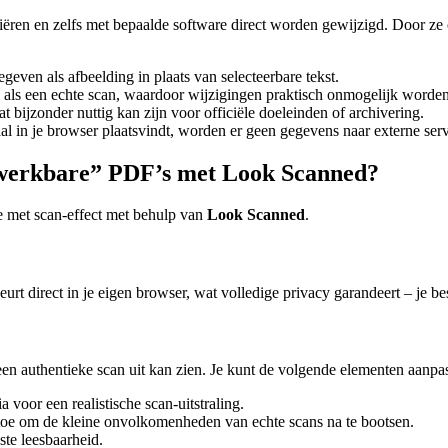
ren en zelfs met bepaalde software direct worden gewijzigd. Door ze 
ven als afbeelding in plaats van selecteerbare tekst.
als een echte scan, waardoor wijzigingen praktisch onmogelijk worden
at bijzonder nuttig kan zijn voor officiële doeleinden of archivering.
l in je browser plaatsvindt, worden er geen gegevens naar externe ser
ewerkbare” PDF’s met Look Scanned?
e met scan-effect met behulp van
Look Scanned
.
urt direct in je eigen browser, wat volledige privacy garandeert – je 
en authentieke scan uit kan zien. Je kunt de volgende elementen aanpa
 voor een realistische scan-uitstraling.
e toe om de kleine onvolkomenheden van echte scans na te bootsen.
ste leesbaarheid.