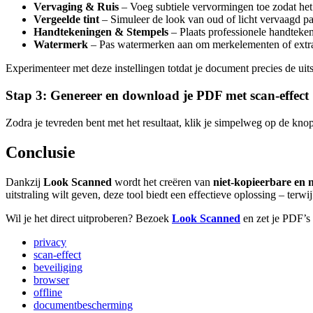
Vervaging & Ruis
– Voeg subtiele vervormingen toe zodat het 
Vergeelde tint
– Simuleer de look van oud of licht vervaagd pa
Handtekeningen & Stempels
– Plaats professionele handteken
Watermerk
– Pas watermerken aan om merkelementen of extra
Experimenteer met deze instellingen totdat je document precies de uitst
Stap 3: Genereer en download je PDF met scan-effect
Zodra je tevreden bent met het resultaat, klik je simpelweg op de kno
Conclusie
Dankzij
Look Scanned
wordt het creëren van
niet-kopieerbare en
uitstraling wilt geven, deze tool biedt een effectieve oplossing – terw
Wil je het direct uitproberen? Bezoek
Look Scanned
en zet je PDF’s
privacy
scan-effect
beveiliging
browser
offline
documentbescherming