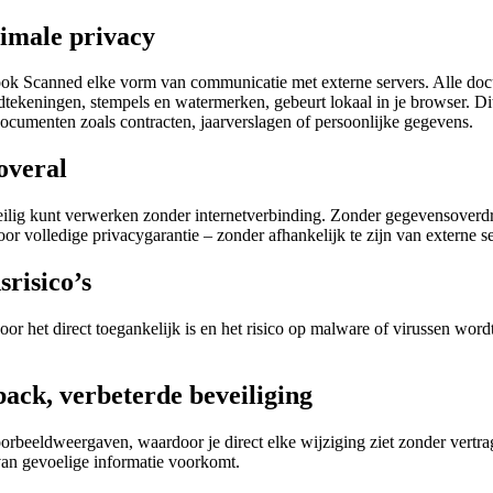
ximale privacy
Look Scanned elke vorm van communicatie met externe servers. Alle do
ekeningen, stempels en watermerken, gebeurt lokaal in je browser. Dit 
ocumenten zoals contracten, jaarverslagen of persoonlijke gegevens.
overal
lig kunt verwerken zonder internetverbinding. Zonder gegevensoverdra
r volledige privacygarantie – zonder afhankelijk te zijn van externe se
srisico’s
r het direct toegankelijk is en het risico op malware of virussen wordt 
ack, verbeterde beveiliging
rbeeldweergaven, waardoor je direct elke wijziging ziet zonder vertrag
 van gevoelige informatie voorkomt.