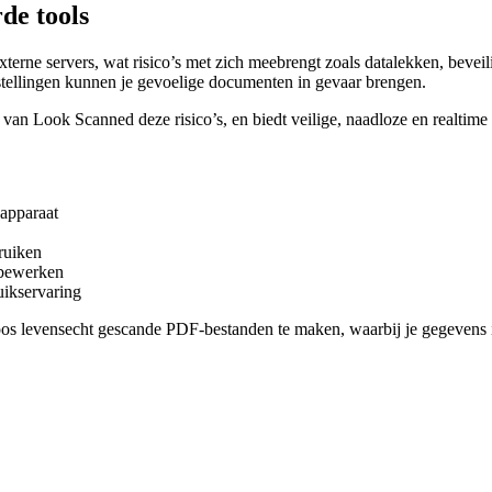
de tools
terne servers, wat risico’s met zich meebrengt zoals datalekken, beveil
tellingen kunnen je gevoelige documenten in gevaar brengen.
van Look Scanned deze risico’s, en biedt veilige, naadloze en realti
 apparaat
bruiken
 bewerken
uikservaring
os levensecht gescande PDF-bestanden te maken, waarbij je gegevens in 