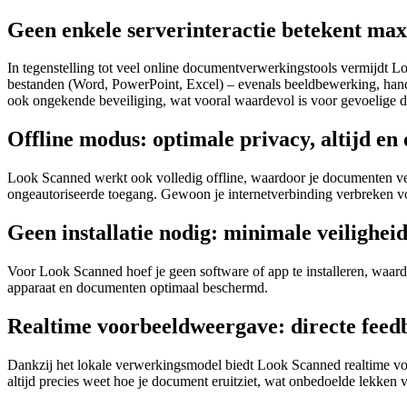
Geen enkele serverinteractie betekent ma
In tegenstelling tot veel online documentverwerkingstools vermijdt 
bestanden (Word, PowerPoint, Excel) – evenals beeldbewerking, handt
ook ongekende beveiliging, wat vooral waardevol is voor gevoelige d
Offline modus: optimale privacy, altijd en 
Look Scanned werkt ook volledig offline, waardoor je documenten vei
ongeautoriseerde toegang. Gewoon je internetverbinding verbreken voo
Geen installatie nodig: minimale veiligheid
Voor Look Scanned hoef je geen software of app te installeren, waardoo
apparaat en documenten optimaal beschermd.
Realtime voorbeeldweergave: directe feedb
Dankzij het lokale verwerkingsmodel biedt Look Scanned realtime voo
altijd precies weet hoe je document eruitziet, wat onbedoelde lekken