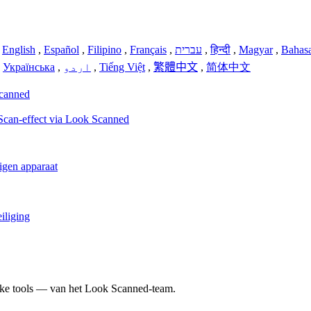
,
English
,
Español
,
Filipino
,
Français
,
עברית
,
हिन्दी
,
Magyar
,
Bahasa
,
Українська
,
اردو
,
Tiếng Việt
,
繁體中文
,
简体中文
Scanned
Scan-effect via Look Scanned
eigen apparaat
iliging
jke tools — van het Look Scanned-team.