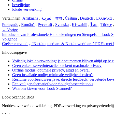
offline
beveiliging
lokale-verwerking
Vertalingen:
Afrikaans
,
العربية
,
বাংলা
,
Čeština
,
Deutsch
,
Ελληνικά
Português
,
Română
,
Русский
,
Svenska
,
Kiswahili
,
ไทย
,
Türkçe
←
Vorige
Introductie van Professionele Handtekeningen en Stempels in Look 
Volgende
→
Creëer eenvoudig "Niet-kopieerbare & Niet-bewerkbare" PDF's met 
Inhoudsopgave
Volledig lokale verwerking: je documenten blijven altijd op je 
Geen enkele serverinteractie betekent maximale privacy
Offline modus: optimale privacy, altijd en overal
Geen installatie nodig: minimale veiligheidsrisico’s
Realtime voorbeeldweergave: directe feedback, verbeterde beve
Een veiliger alternatief voor cloudgebaseerde tools
Waarom kiezen voor Look Scanned?
Look Scanned Blog
Notities over webontwikkeling, PDF-verwerking en privacyvriendeli