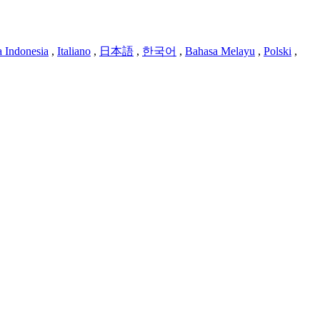
 Indonesia
,
Italiano
,
日本語
,
한국어
,
Bahasa Melayu
,
Polski
,