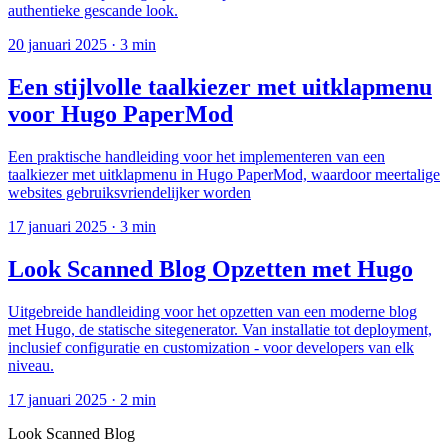
authentieke gescande look.
20 januari 2025
·
3 min
Een stijlvolle taalkiezer met uitklapmenu
voor Hugo PaperMod
Een praktische handleiding voor het implementeren van een
taalkiezer met uitklapmenu in Hugo PaperMod, waardoor meertalige
websites gebruiksvriendelijker worden
17 januari 2025
·
3 min
Look Scanned Blog Opzetten met Hugo
Uitgebreide handleiding voor het opzetten van een moderne blog
met Hugo, de statische sitegenerator. Van installatie tot deployment,
inclusief configuratie en customization - voor developers van elk
niveau.
17 januari 2025
·
2 min
Look Scanned Blog