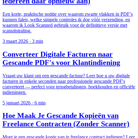
iedereen daar opnieuw aan)
Een korte, praktische notitie over waarom zwarte vlakken in PDF’s
kunnen falen, welke simpele controles ik doe vóór verzending, en
waarom ik Look Scanned gebruik voor de definitieve versie met
scanuitstraling.
3 maart 2026
·
3 min
Converteer Digitale Facturen naar
Gescande PDF's voor Klantindiening
Vraagt uw klant om een gescande factuur? Leer hoe u uw digitale
facturen in enkele seconden naar professionele gescande PDF's
converteert — perfect voor terugbetalingen, boekhouden en officiële
indieningen.
5 januari 2026
·
6 min
Hoe Maak Je Gescande Kopieën van
Freelance Contracten (Zonder Scanner)
Moet je een gescande kopie van je freelance contract indienen? Leer