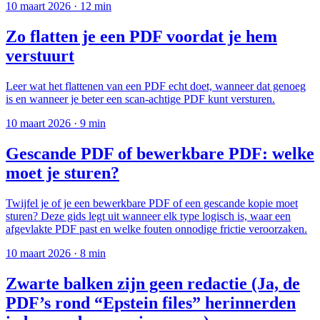
10 maart 2026
·
12 min
Zo flatten je een PDF voordat je hem
verstuurt
Leer wat het flattenen van een PDF echt doet, wanneer dat genoeg
is en wanneer je beter een scan-achtige PDF kunt versturen.
10 maart 2026
·
9 min
Gescande PDF of bewerkbare PDF: welke
moet je sturen?
Twijfel je of je een bewerkbare PDF of een gescande kopie moet
sturen? Deze gids legt uit wanneer elk type logisch is, waar een
afgevlakte PDF past en welke fouten onnodige frictie veroorzaken.
10 maart 2026
·
8 min
Zwarte balken zijn geen redactie (Ja, de
PDF’s rond “Epstein files” herinnerden