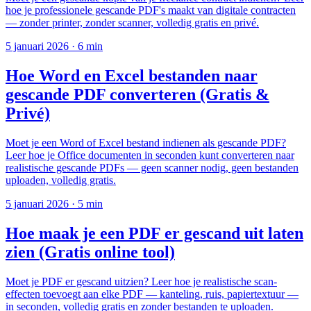
hoe je professionele gescande PDF's maakt van digitale contracten
— zonder printer, zonder scanner, volledig gratis en privé.
5 januari 2026
·
6 min
Hoe Word en Excel bestanden naar
gescande PDF converteren (Gratis &
Privé)
Moet je een Word of Excel bestand indienen als gescande PDF?
Leer hoe je Office documenten in seconden kunt converteren naar
realistische gescande PDFs — geen scanner nodig, geen bestanden
uploaden, volledig gratis.
5 januari 2026
·
5 min
Hoe maak je een PDF er gescand uit laten
zien (Gratis online tool)
Moet je PDF er gescand uitzien? Leer hoe je realistische scan-
effecten toevoegt aan elke PDF — kanteling, ruis, papiertextuur —
in seconden, volledig gratis en zonder bestanden te uploaden.