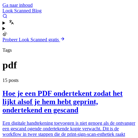
Ga naar inhoud
Look Scanned Blog
Probeer Look Scanned gratis
Tags
pdf
15 posts
Hoe je een PDF ondertekent zodat het
lijkt alsof je hem hebt geprint,
ondertekend en gescand
Een digitale handtekening toevoegen is niet genoeg als de ontvanger
een gescand ogende ondertekende kopie verwacht. Dit is de
workflow in twee stappen die de print-sign-scan-esthetiek raakt