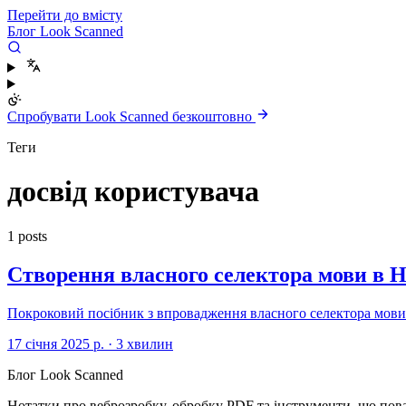
Перейти до вмісту
Блог Look Scanned
Спробувати Look Scanned безкоштовно
Теги
досвід користувача
1 posts
Створення власного селектора мови в 
Покроковий посібник з впровадження власного селектора мови 
17 січня 2025 р.
·
3 хвилин
Блог Look Scanned
Нотатки про веброзробку, обробку PDF та інструменти, що пов