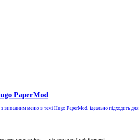
Hugo PaperMod
з випадним меню в темі Hugo PaperMod, ідеально підходить для 
ажають приватність — від команди Look Scanned.