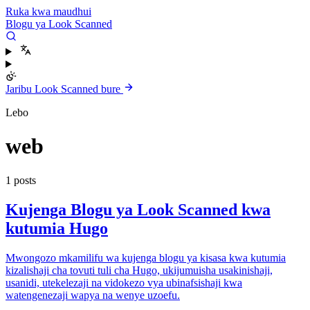
Ruka kwa maudhui
Blogu ya Look Scanned
Jaribu Look Scanned bure
Lebo
web
1 posts
Kujenga Blogu ya Look Scanned kwa
kutumia Hugo
Mwongozo mkamilifu wa kujenga blogu ya kisasa kwa kutumia
kizalishaji cha tovuti tuli cha Hugo, ukijumuisha usakinishaji,
usanidi, utekelezaji na vidokezo vya ubinafsishaji kwa
watengenezaji wapya na wenye uzoefu.