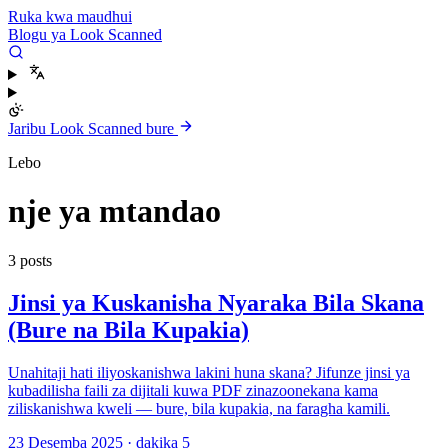
Ruka kwa maudhui
Blogu ya Look Scanned
Jaribu Look Scanned bure
Lebo
nje ya mtandao
3 posts
Jinsi ya Kuskanisha Nyaraka Bila Skana
(Bure na Bila Kupakia)
Unahitaji hati iliyoskanishwa lakini huna skana? Jifunze jinsi ya
kubadilisha faili za dijitali kuwa PDF zinazoonekana kama
ziliskanishwa kweli — bure, bila kupakia, na faragha kamili.
23 Desemba 2025
·
dakika 5