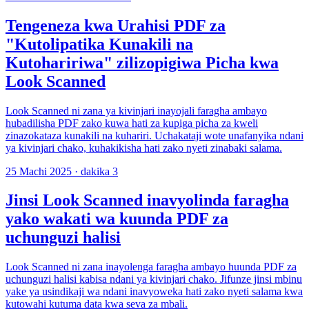
Tengeneza kwa Urahisi PDF za
"Kutolipatika Kunakili na
Kutohaririwa" zilizopigiwa Picha kwa
Look Scanned
Look Scanned ni zana ya kivinjari inayojali faragha ambayo
hubadilisha PDF zako kuwa hati za kupiga picha za kweli
zinazokataza kunakili na kuhariri. Uchakataji wote unafanyika ndani
ya kivinjari chako, kuhakikisha hati zako nyeti zinabaki salama.
25 Machi 2025
·
dakika 3
Jinsi Look Scanned inavyolinda faragha
yako wakati wa kuunda PDF za
uchunguzi halisi
Look Scanned ni zana inayolenga faragha ambayo huunda PDF za
uchunguzi halisi kabisa ndani ya kivinjari chako. Jifunze jinsi mbinu
yake ya usindikaji wa ndani inavyoweka hati zako nyeti salama kwa
kutowahi kutuma data kwa seva za mbali.