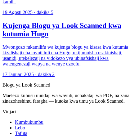
kamili.
19 Agosti 2025
·
dakika 5
Kujenga Blogu ya Look Scanned kwa
kutumia Hugo
Mwongozo mkamilifu wa kujenga blogu ya kisasa kwa kutumia
kizalishaji cha tovuti tuli cha Hugo, ukijumuisha usakinishaji,
usanidi, utekelezaji na vidokezo vya ubinafsishaji kwa
watengenezaji wapya na wenye uzoefu.
17 Januari 2025
·
dakika 2
Blogu ya Look Scanned
Maelezo kuhusu uundaji wa wavuti, uchakataji wa PDF, na zana
zinazoheshimu faragha — kutoka kwa timu ya Look Scanned.
Vinjari
Kumbukumbu
Lebo
Tafuta