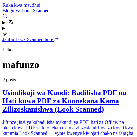
Ruka kwa maudhui
Blogu ya Look Scanned
Jaribu Look Scanned bure
Lebo
mafunzo
2 posts
Usindikaji wa Kundi: Badilisha PDF na
Hati kuwa PDF za Kuonekana Kama
Zilizoskanishwa (Look Scanned)
Jifunze jinsi ya kubadilisha makundi ya PDF, hati za Office, na
picha kuwa PDF za kuonekana kama zilizoskanishwa za kweli kwa
kutumia Look Scanned — vyote kwenye kivinjari chako na faragha