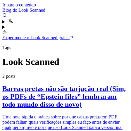
Ir para o conteúdo
Blog do Look Scanned
Experimente o Look Scanned grátis
Tags
Look Scanned
2 posts
Barras pretas não são tarjação real (Sim,
os PDFs de “Epstein files” lembraram
todo mundo disso de novo)
Uma nota rápida e prática sobre por que caixas pretas em PDF
podem falhar, quais verificações simples eu faço antes de enviar
qualquer arquivo e por que uso Look Scanned para a versão final