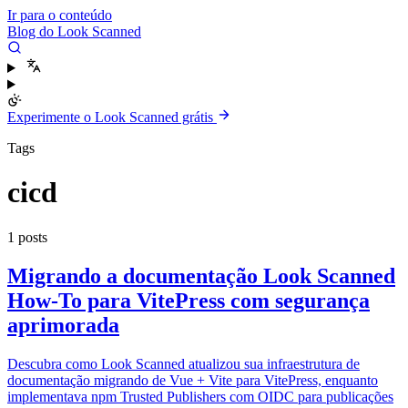
Ir para o conteúdo
Blog do Look Scanned
Experimente o Look Scanned grátis
Tags
cicd
1 posts
Migrando a documentação Look Scanned
How-To para VitePress com segurança
aprimorada
Descubra como Look Scanned atualizou sua infraestrutura de
documentação migrando de Vue + Vite para VitePress, enquanto
implementava npm Trusted Publishers com OIDC para publicações