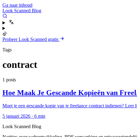
Ga naar inhoud
Look Scanned Blog
Probeer Look Scanned gratis
Tags
contract
1 posts
Hoe Maak Je Gescande Kopieën van Freel
Moet je een gescande kopie van je freelance contract indienen? Leer h
5 januari 2026
·
6 min
Look Scanned Blog
Notities over webontwikkeling, PDF-verwerking en privacyvriendeli