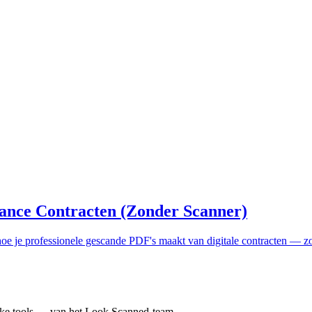
ance Contracten (Zonder Scanner)
oe je professionele gescande PDF's maakt van digitale contracten — zond
jke tools — van het Look Scanned-team.