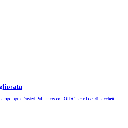
gliorata
tempo npm Trusted Publishers con OIDC per rilasci di pacchetti