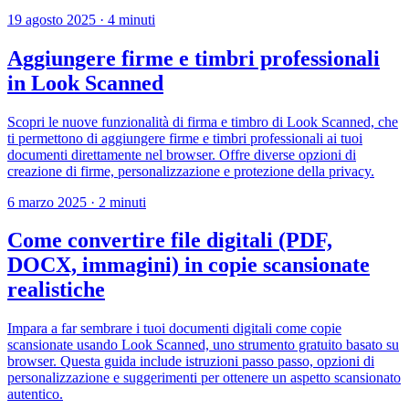
19 agosto 2025
·
4 minuti
Aggiungere firme e timbri professionali
in Look Scanned
Scopri le nuove funzionalità di firma e timbro di Look Scanned, che
ti permettono di aggiungere firme e timbri professionali ai tuoi
documenti direttamente nel browser. Offre diverse opzioni di
creazione di firme, personalizzazione e protezione della privacy.
6 marzo 2025
·
2 minuti
Come convertire file digitali (PDF,
DOCX, immagini) in copie scansionate
realistiche
Impara a far sembrare i tuoi documenti digitali come copie
scansionate usando Look Scanned, uno strumento gratuito basato su
browser. Questa guida include istruzioni passo passo, opzioni di
personalizzazione e suggerimenti per ottenere un aspetto scansionato
autentico.