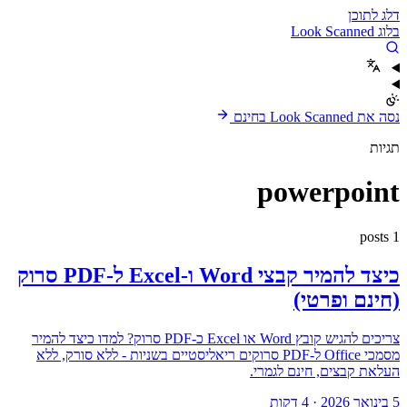
דלג לתוכן
בלוג Look Scanned
נסה את Look Scanned בחינם
תגיות
powerpoint
1 posts
כיצד להמיר קבצי Word ו-Excel ל-PDF סרוק
(חינם ופרטי)
צריכים להגיש קובץ Word או Excel כ-PDF סרוק? למדו כיצד להמיר
מסמכי Office ל-PDF סרוקים ריאליסטיים בשניות - ללא סורק, ללא
העלאת קבצים, חינם לגמרי.
5 בינואר 2026
·
4 דקות