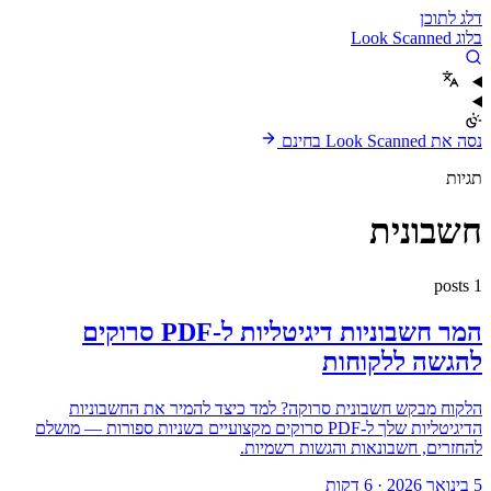
דלג לתוכן
בלוג Look Scanned
נסה את Look Scanned בחינם
תגיות
חשבונית
1 posts
המר חשבוניות דיגיטליות ל-PDF סרוקים
להגשה ללקוחות
הלקוח מבקש חשבונית סרוקה? למד כיצד להמיר את החשבוניות
הדיגיטליות שלך ל-PDF סרוקים מקצועיים בשניות ספורות — מושלם
להחזרים, חשבונאות והגשות רשמיות.
5 בינואר 2026
·
6 דקות