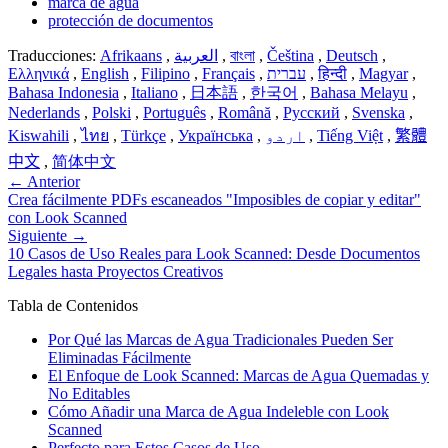
marca de agua
protección de documentos
Traducciones:
Afrikaans
,
العربية
,
বাংলা
,
Čeština
,
Deutsch
,
Ελληνικά
,
English
,
Filipino
,
Français
,
עברית
,
हिन्दी
,
Magyar
,
Bahasa Indonesia
,
Italiano
,
日本語
,
한국어
,
Bahasa Melayu
,
Nederlands
,
Polski
,
Português
,
Română
,
Русский
,
Svenska
,
Kiswahili
,
ไทย
,
Türkçe
,
Українська
,
اردو
,
Tiếng Việt
,
繁體
中文
,
简体中文
←
Anterior
Crea fácilmente PDFs escaneados "Imposibles de copiar y editar"
con Look Scanned
Siguiente
→
10 Casos de Uso Reales para Look Scanned: Desde Documentos
Legales hasta Proyectos Creativos
Tabla de Contenidos
Por Qué las Marcas de Agua Tradicionales Pueden Ser
Eliminadas Fácilmente
El Enfoque de Look Scanned: Marcas de Agua Quemadas y
No Editables
Cómo Añadir una Marca de Agua Indeleble con Look
Scanned
Perfecto para Estos Casos de Uso